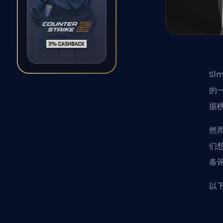
S1
的
据
然而
们
条
以