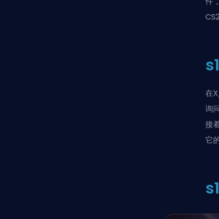
件
C
s
在X
询问
接
它
s