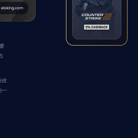
爱
占
粉丝
的一