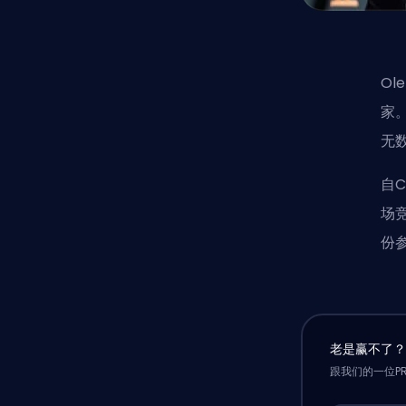
Ole
家
无
自C
场竞
份参
老是赢不了
跟我们的一位P