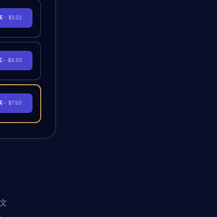
买
- $3.32
买
- $6.00
买
- $7.50
理文