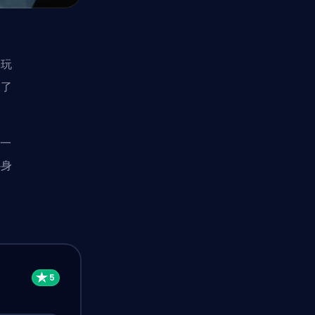
e玩
加了
了一
补身