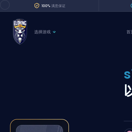
100%
满意保证
选择游戏
首
League of Legends
League 
Marvel Rivals
SERVICES
Valorant
Division Boos
Dota 2
Placements
Counter-Strike
Wins
Overwatch 2
Coaching
Rocket League
Path of Exile 2
Teammate