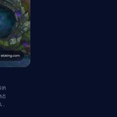
谷的
动态
风，