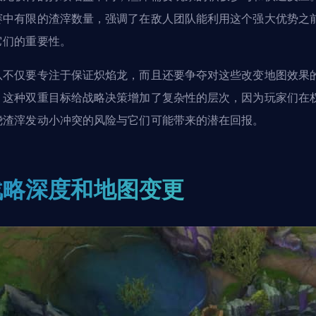
赛中有限的渣滓数量，强调了在敌人团队能利用这个强大优势之
它们的重要性。
队不仅要专注于保证炽焰龙，而且还要争夺对这些改变地图效果
。这种双重目标给战略决策增加了复杂性的层次，因为玩家们在
绕渣滓发动小冲突的风险与它们可能带来的潜在回报。
战略深度和地图变更