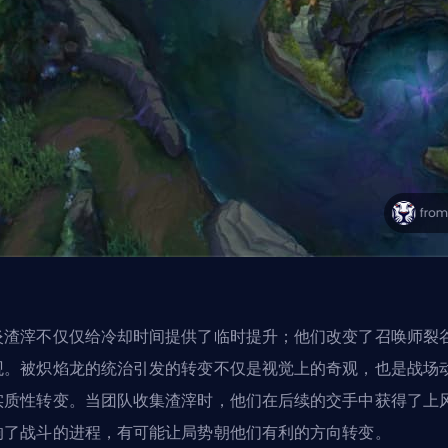
炎渣滓不仅仅给冷却时间提供了临时提升；他们改变了召唤师裂
观。被炽焰龙的统治引发的转变不仅是视觉上的奇观，也是战场
实质性转变。当团队收集渣滓时，他们在后续的交手中获得了上
响了战斗的进程，有可能让局势朝他们有利的方向转变。