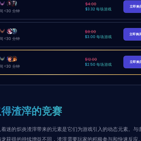
$4.00
立即购
$3.32 每场游戏
 <30 分钟
$8.00
立即购
$3.00 每场游戏
 <30 分钟
$12.00
立即购
$2.50 每场游戏
 <30 分钟
取得渣滓的竞赛
人着迷的炽炎渣滓带来的元素是它们为游戏引入的动态元素。与
焰龙获得的持续增益不同，渣滓需要玩家的积极参与和快速反应