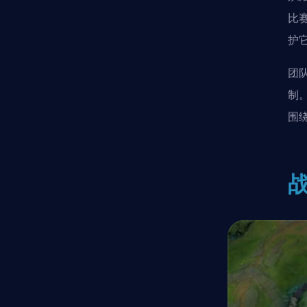
比
护
团
制
围