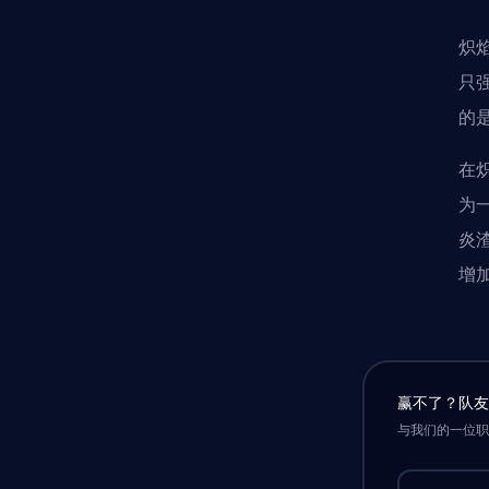
炽
只
的
在
为
炎
增
赢不了？队
与我们的一位