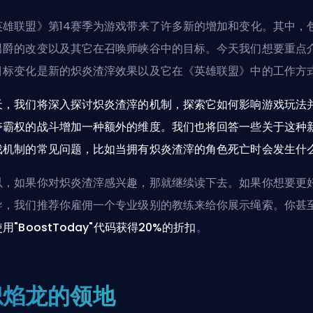
英雄联盟》第14赛季为游戏带来了许多新的增加和变化。其中，
男爵的改变
以及其它在
召唤师峡谷
中的目标。今天我们想要重点
目标变化是新的炽炎渣滓效果以及它在《英雄联盟》中的工作方
天，我们将深入探讨炽炎渣滓的机制，探索它如何影响游戏玩法
夺霸权的战斗增加一种额外的维度。我们也将回答一些关于这种
戏机制的常见问题，比如当拥有炽炎渣滓的角色死亡时会发生什
以，如果你对炽炎渣滓感兴趣，那就继续读下去。如果你想要更
导，我们推荐你
雇佣一个专业级别的教练
来给你展示绳索。你甚
使用"BoostToday"代码获得20%的折扣
。
炽焰龙的领地