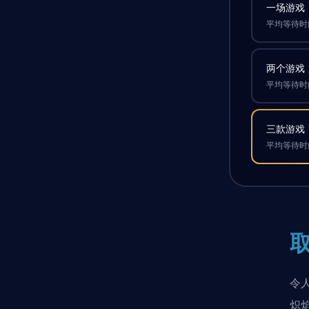
一场游戏
平均等待时间
两个游戏
平均等待时间
三款游戏
平均等待时间
令
炽