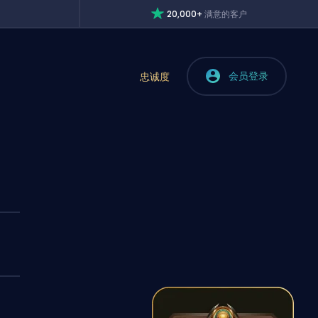
20,000+
满意的客户
会员登录
忠诚度