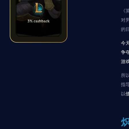
《
对
的
今
争
游
所
指
以