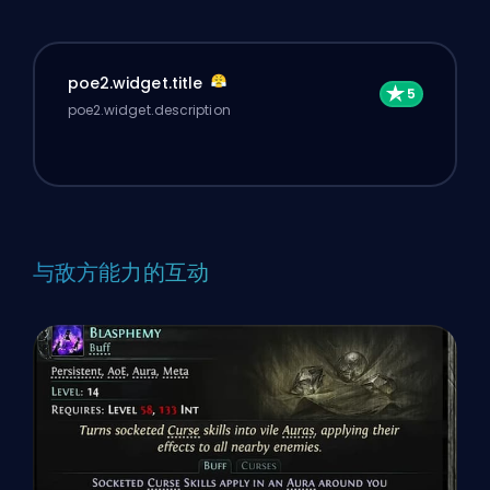
poe2.widget.title
poe2.widget.description
与敌方能力的互动