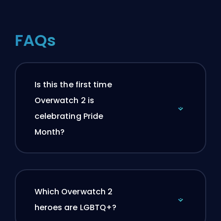
FAQs
Is this the first time
Overwatch 2 is
celebrating Pride
Month?
Which Overwatch 2
heroes are LGBTQ+?