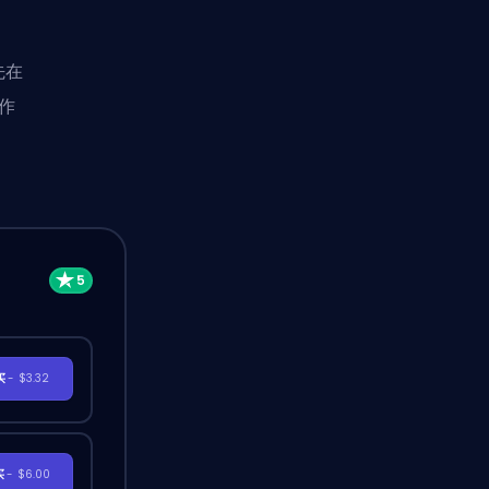
先在
作
买
- $3.32
买
- $6.00