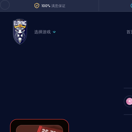
100%
满意保证
选择游戏
首
League of Legends
League 
Marvel Rivals
SERVICES
Valorant
Division Boos
Dota 2
Placements
Counter-Strike
Wins
Overwatch 2
A
Coaching
Rocket League
Path of Exile 2
Teammate