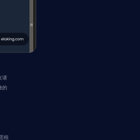
友请
做的
需根