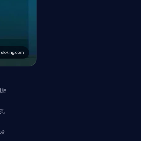
用您
项。
后发