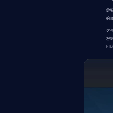
需
的
这
您
因