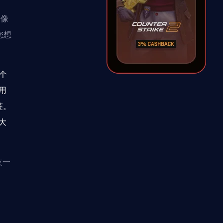
，像
您想
个
用
签。
大
友一