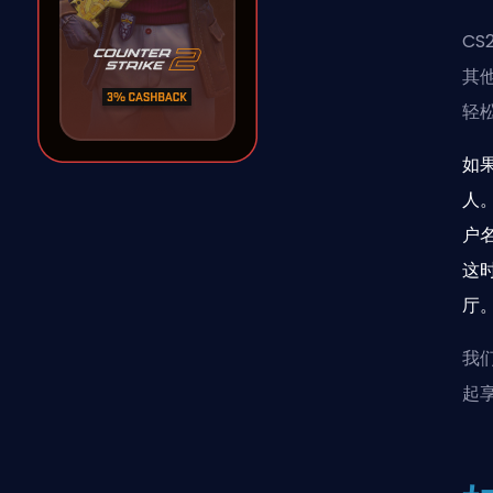
C
其
轻
如
人
户
这
厅
我
起