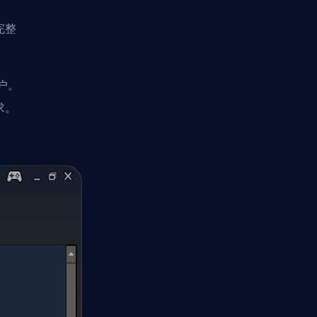
完整
户。
求。