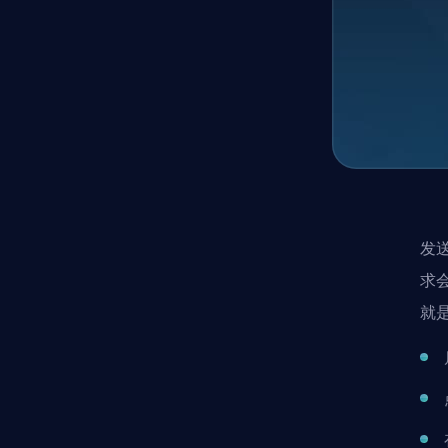
发
求
就