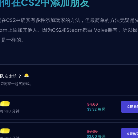
如何在CS2中添加朋友
然在CS2中确实有多种添加玩家的方法，但最简单的方法无疑是
eam上添加其他人。因为CS2和Steam都由
Valve
拥有，所以操
乎是一样的。
？队友太坑？
RO玩家一起买游戏。
$4.00
立即购
$3.32 每局
 <30 分钟
$8.00
立即购
$3.00 每局