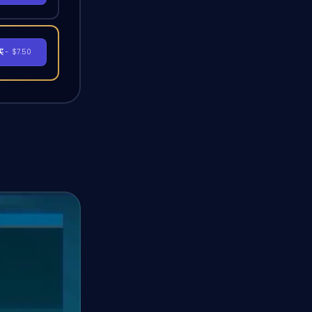
买
- $7.50