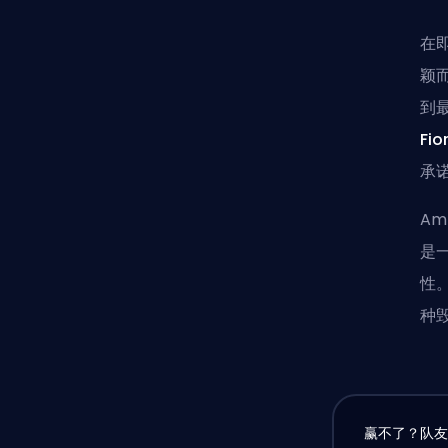
在
颖
到
Fio
承
A
是
性
种
赢不了？队