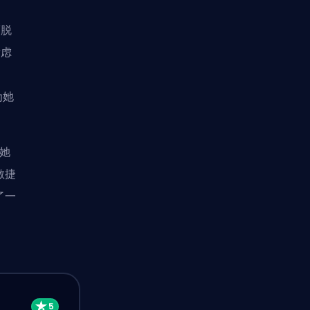
而脱
考虑
为她
她
敏捷
了一