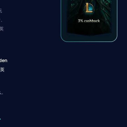
玩
暗、
英
en
新英
么。
士