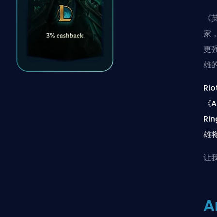
《
家
更
雄
R
《A
Ri
雄
让