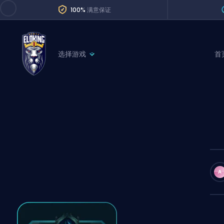
100%
满意保证
选择游戏
首
League of Legends
League 
Marvel Rivals
SERVICES
Valorant
Division Boos
Dota 2
Placements
Counter-Strike
Wins
Overwatch 2
A
Coaching
Rocket League
Path of Exile 2
Teammate