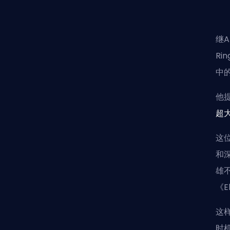
继A
R
中
他
超
这
和
雄
《E
这
时