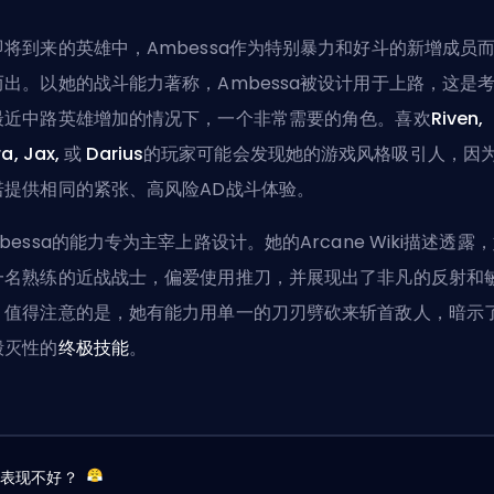
即将到来的英雄中，Ambessa作为特别暴力和好斗的新增成员
而出。以她的战斗能力著称，Ambessa被设计用于
上路
，这是
最近中路英雄增加的情况下，一个非常需要的角色。喜欢
Riven,
ra, Jax,
或
Darius
的玩家可能会发现她的游戏风格吸引人，因
诺提供相同的紧张、高风险
AD
战斗体验。
mbessa的能力专为主宰上路设计。她的
Arcane Wiki
描述透露，
一名熟练的近战战士，偏爱使用推刀，并展现出了非凡的反射和
。值得注意的是，她有能力用单一的刀刃劈砍来斩首敌人，暗示
毁灭性的
终极技能
。
友表现不好？