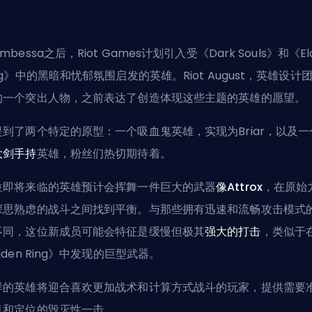
mbessa之后，Riot Games计划引入受《Dark Souls》和《El
ing》中的黑暗和忧郁氛围启发的英雄。
Riot August
，英雄设计
的一个突出人物，之前表达了创造体现这些主题的英雄的愿望。
提到了两个特定的原型：一个吸血鬼英雄，实现为
Briar
，以及一
大剑手持
英雄，粉丝们热切期待着。
位即将来临的英雄预计会挥舞一件巨大的武器
像Attrox
，在原始
深思熟虑的战斗之间找到平衡。与那些拥有迅速和流畅攻击模式
不同，这位新成员可能会特征是缓慢但极其
强大的打击
，类似于
lden Ring》中发现的巨型武器。
样的英雄将迎合喜欢更加战术和计算方式战斗的玩家，提供需要
机和定位的毁灭性一击。