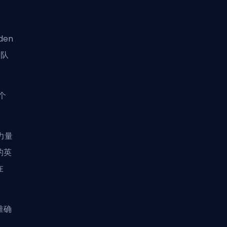
den
团队
个
力量
的英
在
准确