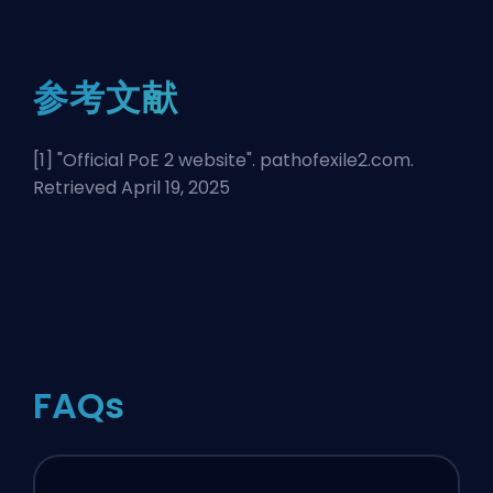
参考文献
[1] "
Official PoE 2 website
". pathofexile2.com.
Retrieved April 19, 2025
FAQs