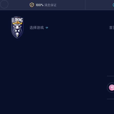
100%
满意保证
选择游戏
首
League of Legends
League 
Marvel Rivals
SERVICES
Valorant
Division Boos
Dota 2
Placements
Counter-Strike
Wins
Overwatch 2
A
Coaching
Rocket League
Path of Exile 2
Teammate