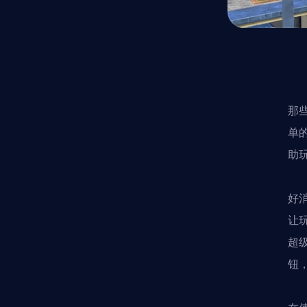
那
单
助
好
让
超级
钮