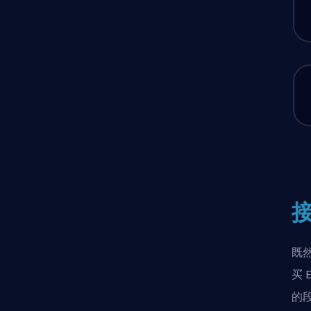
既
买 
的