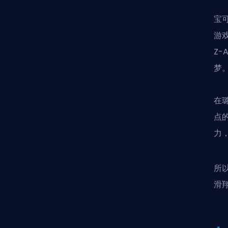
宝
游
Z
梦
在
点
力
所
滑