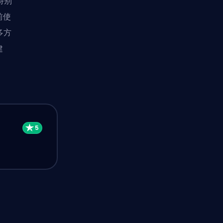
特别
前使
多方
建