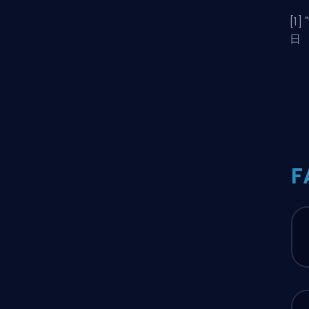
[1] "
日
F