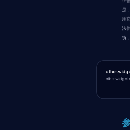
在
是，
用
法供
筑
other.widge
other.widget.