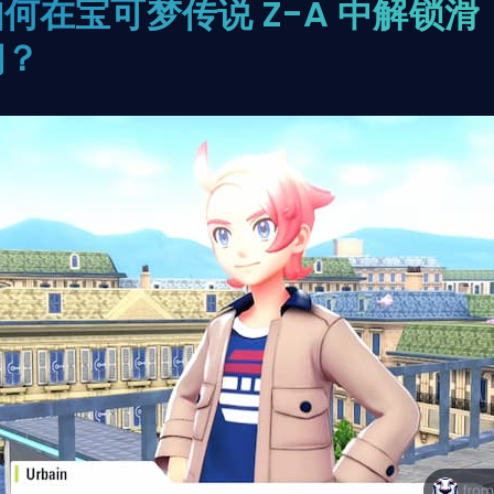
何在宝可梦传说 Z-A 中解锁滑
翔？