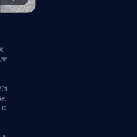
简
能帮
滑翔
棍的
 按