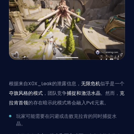
根据来自
X0X_Leak
的泄露信息，
无限危机
似乎是一个
夺旗风格的模式
，团队竞争
捕捉和激活水晶
。然而，
克
拉肯首领
的存在暗示此模式将会融入PvE元素。
玩家可能需要在闪避或击败克拉肯的同时捕捉水
晶。