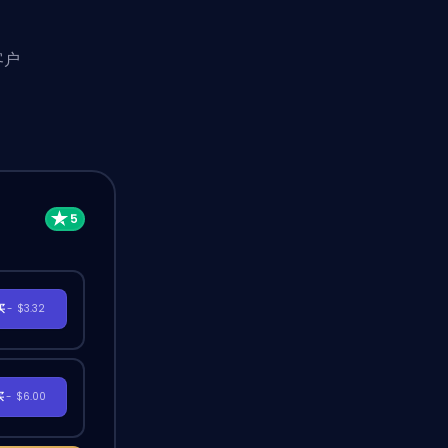
客户
买
- $3.32
买
- $6.00