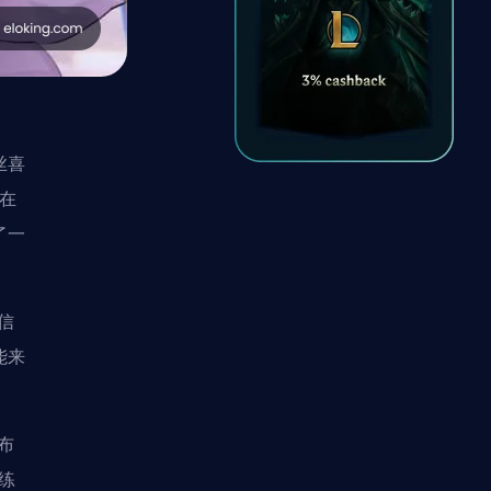
丝喜
能在
了一
信
能来
布
教练