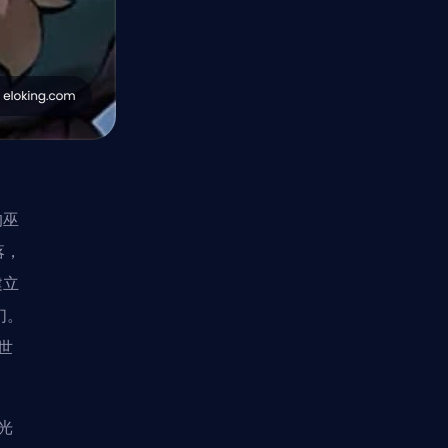
的巫
落，
建立
们。
世
光