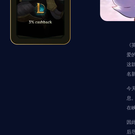
《
爱的
这款
名新
今
息
在
因
后