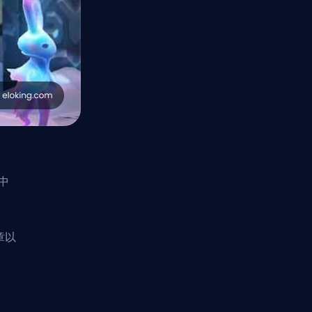
中
章
以