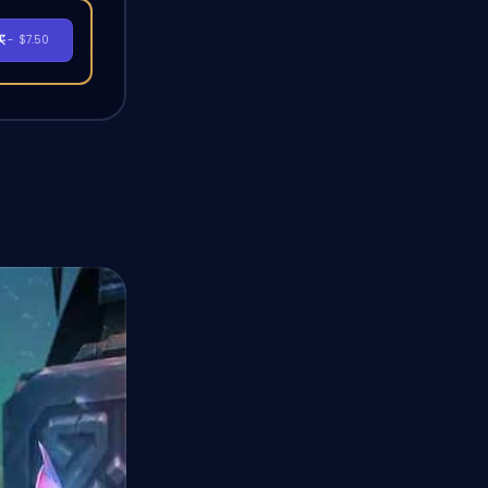
买
- $7.50