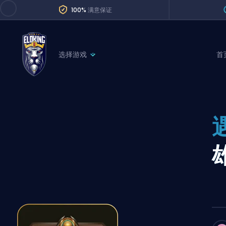
100%
满意保证
选择游戏
首
League of Legends
League 
Marvel Rivals
SERVICES
Valorant
Division Boos
Dota 2
Placements
Counter-Strike
Wins
Overwatch 2
Coaching
Rocket League
Path of Exile 2
Teammate