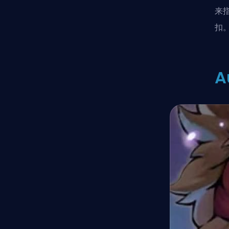
来指
扣
A