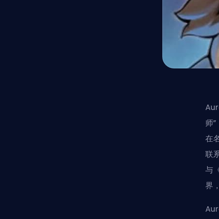
A
师”
在名
联
与
界
A