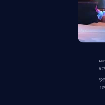
A
多
尽
了