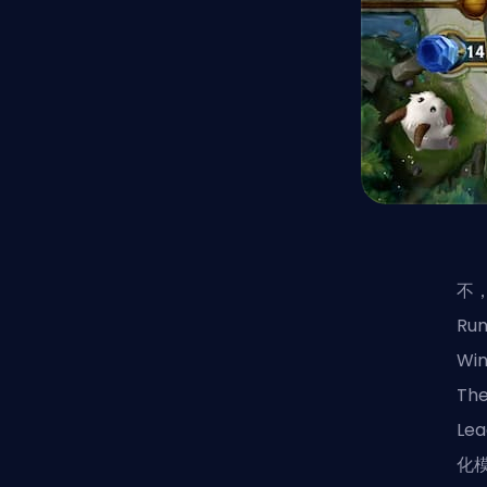
不，
Ru
Wi
Th
Le
化