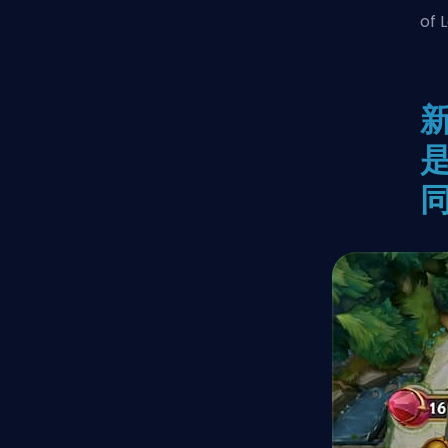
of
新
是