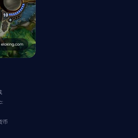
或
:
货币