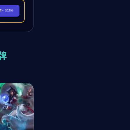
买
- $7.50
卡牌