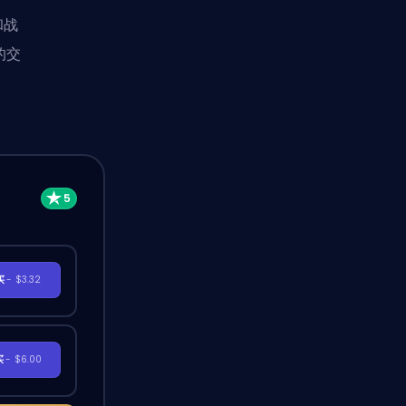
和战
的交
买
- $3.32
买
- $6.00