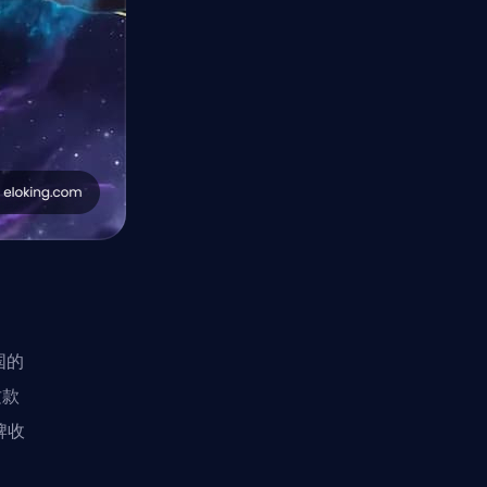
国的
这款
牌收