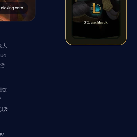
庞大
ue
生游
增加
f
，以及
e