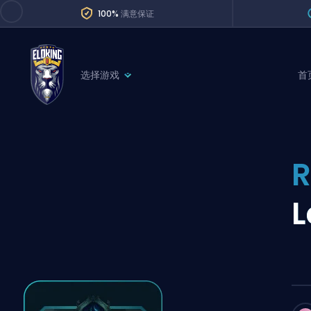
100%
满意保证
选择游戏
首
League of Legends
League 
Marvel Rivals
SERVICES
Valorant
Division Boos
Dota 2
Placements
Counter-Strike
Wins
Overwatch 2
Coaching
Rocket League
Path of Exile 2
Teammate