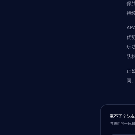
保
持
A
优
玩
队
正
同
赢不了？队
与我们的一位