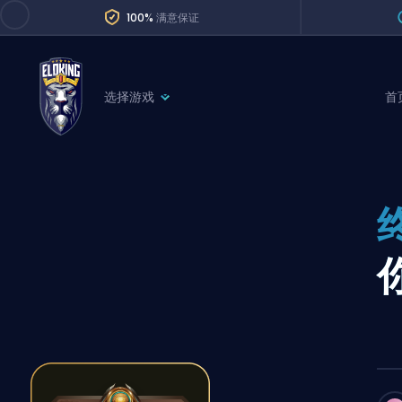
100%
满意保证
选择游戏
首
League of Legends
League 
Marvel Rivals
SERVICES
Valorant
Division Boos
Dota 2
Placements
Counter-Strike
Wins
Overwatch 2
Coaching
Rocket League
Path of Exile 2
Teammate