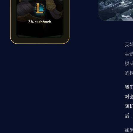
英
尝
模
的
我
对
随
后
如