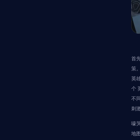
首
策
英
个
不
刺
嚎
地