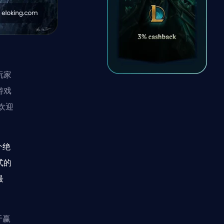
玩家
游戏
欢迎
个绝
式的
最
于赢