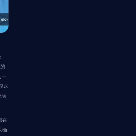
上
同的
的一
模式
充满
都在
以确