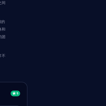
之间
雄的
略和
的团
常不