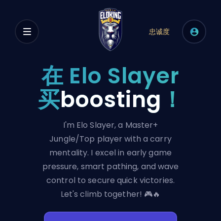
忠诚度
在 Elo Slayer
买
boosting
！
I'm Elo Slayer, a Master+
Jungle/Top player with a carry
mentality. I excel in early game
pressure, smart pathing, and wave
control to secure quick victories.
Let's climb together! 🎮🔥