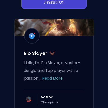
开始我的代练
E
Elo Slayer
Hello, I'm Elo Slayer, a Master+
Jungle and Top player with a
passion ...
Read More
Aatrox
Champions