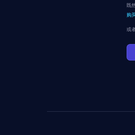
既
购买
或