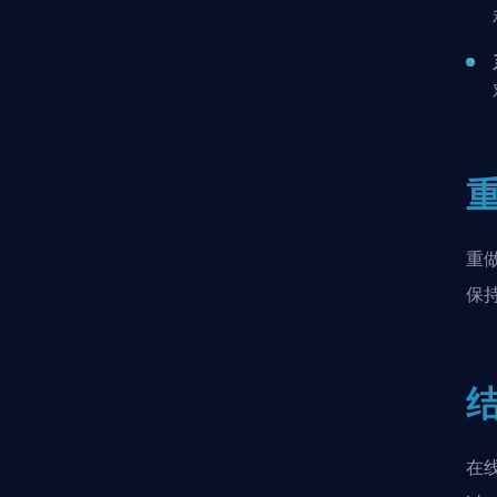
重
保
在