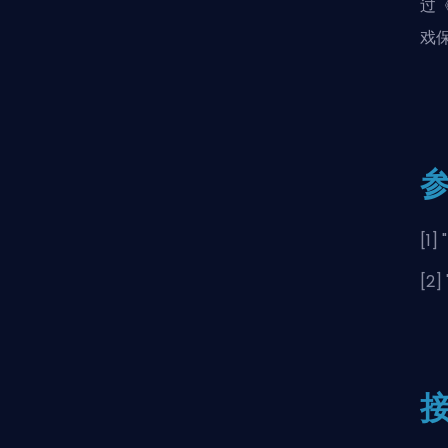
过
戏
[1] "
[2] 