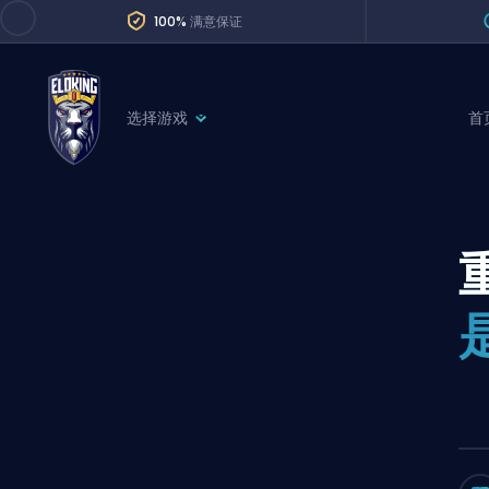
100%
满意保证
选择游戏
首
League of Legends
League 
Marvel Rivals
SERVICES
Valorant
Division Boos
Dota 2
Placements
Counter-Strike
Wins
Overwatch 2
Coaching
Rocket League
Path of Exile 2
Teammate