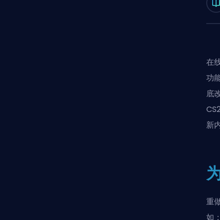
在
功
底改
C
新
重
如