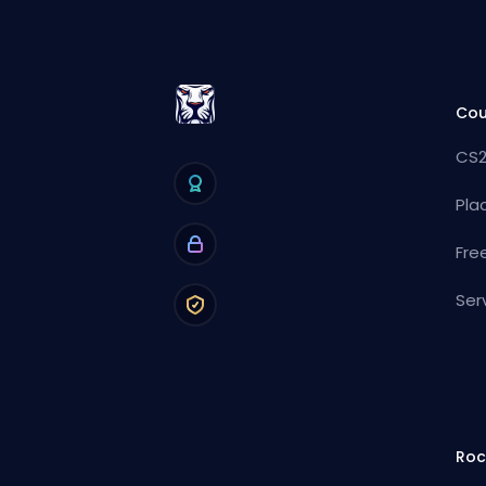
Cou
CS2
Pla
Fre
Ser
Roc