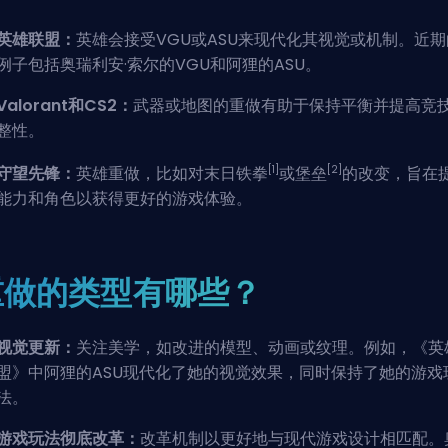
英雄联盟：
英雄会接受
VGU
或
ASU
来现代化其视觉或机制。近期
例子包括奥瑞利安·索尔的VGU和阿狸的ASU。
Valorant和CS2：
武器或地图的重做有助于保持平衡并提高竞
整性。
[1]
[2]
守望先锋：
英雄重做，比如对末日铁拳
或堡垒
的改变，旨在
能力和角色以获得更好的游戏体验。
重做的类型有哪些？
视觉更新：
关注美学，如改进的模型、动画或纹理。例如，《英
盟》中阿狸的ASU现代化了她的视觉效果，同时保持了她的游戏
法。
游戏玩法彻底改革：
改革机制以更好地与现代游戏设计相匹配。