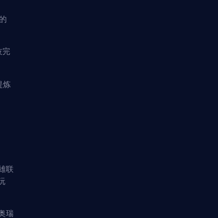
的
技完
提炼
雄联
玩
奥瑞