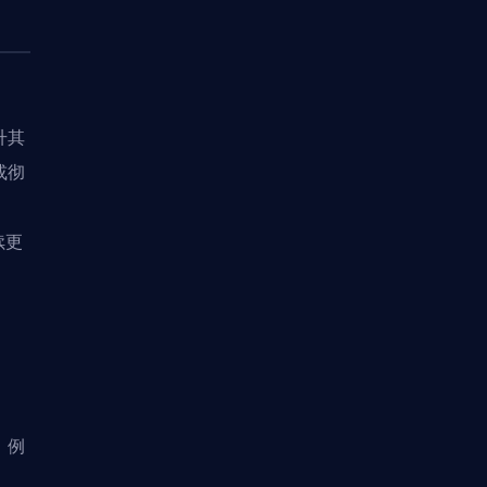
升其
或彻
、
续更
。例