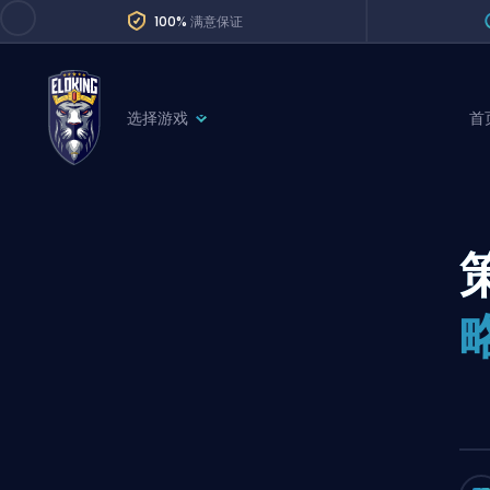
100%
满意保证
选择游戏
首
League of Legends
League 
Marvel Rivals
SERVICES
Valorant
Division Boos
Dota 2
Placements
Counter-Strike
Wins
Overwatch 2
Coaching
Rocket League
Path of Exile 2
Teammate