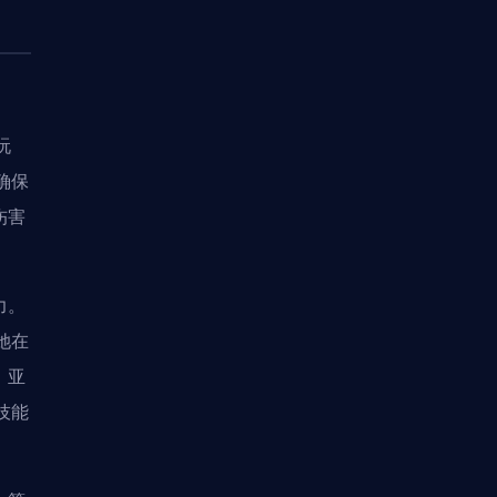
玩
确保
伤害
力。
她在
。亚
技能