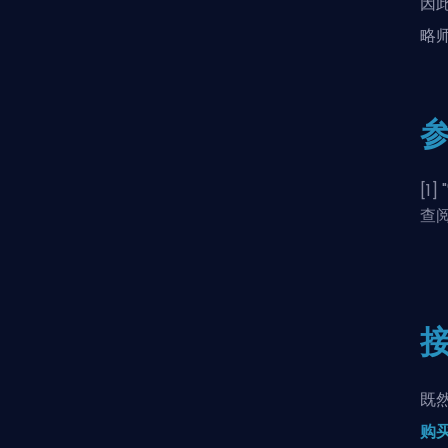
因
略
[1] "
查
既
购买