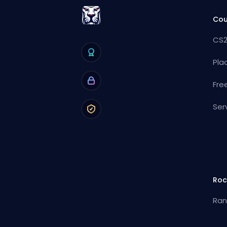
Cou
CS2
Pla
Fre
Ser
Roc
Ran