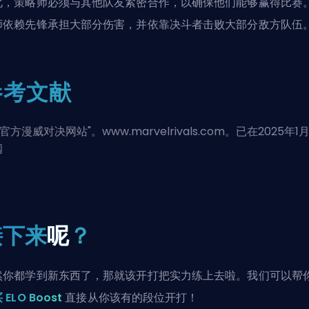
此，策略师必须与其他队友紧密合作，以确保他们能够赢得比赛
师依赖先锋承担大部分伤害，并依靠
决斗者
击败大部分敌方队伍
参考文献
官方漫威对决网站
"。www.marvelrivals.com。已在2025年1
阅
接下来
呢
？
然你都学到新东西了，那就该开打把实力练上去啦。我们可以帮
 ELO Boost
直接从你该有的段位开打！