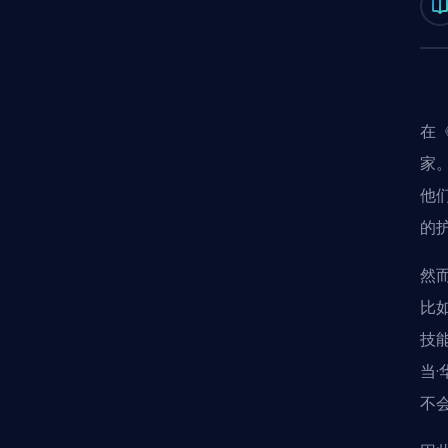
在
家
他
的
然
比
技
当
不