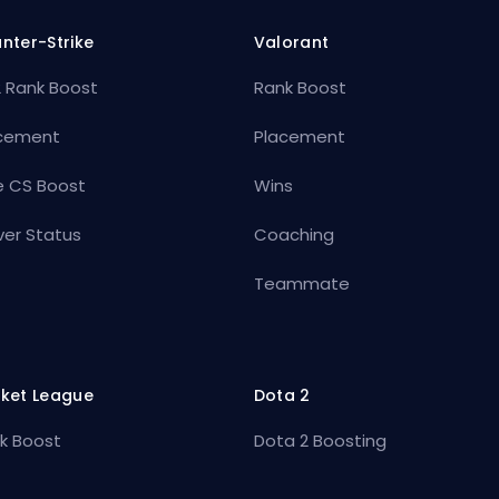
nter-Strike
Valorant
 Rank Boost
Rank Boost
cement
Placement
e CS Boost
Wins
ver Status
Coaching
Teammate
ket League
Dota 2
k Boost
Dota 2 Boosting