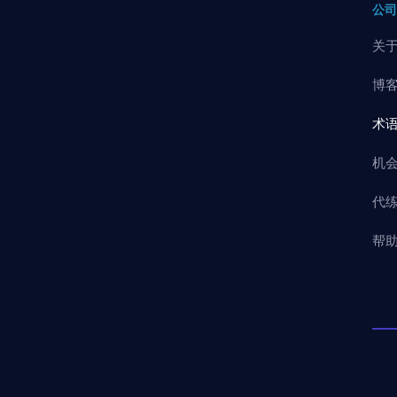
公
关
博
术
机
代
帮助