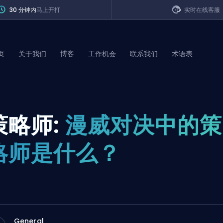
30 分钟内
马上开打
实时在线客服
页
关于我们
博客
工作机会
联系我们
术语表
of Legends
策略师:
漫威对决中的策
t
略师是什么？
General