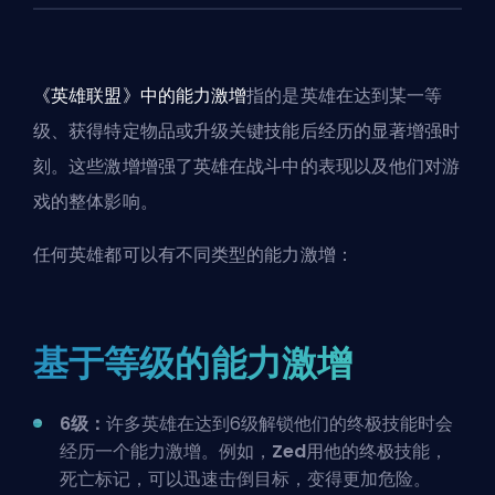
《英雄联盟》中的
能力激增
指的是英雄在达到某一等
级、获得特定物品或升级关键技能后经历的显著增强时
刻。这些激增增强了英雄在战斗中的表现以及他们对游
戏的整体影响。
任何英雄都可以有不同类型的能力激增：
基于等级的能力激增
6级：
许多英雄在达到6级解锁他们的终极技能时会
经历一个能力激增。例如，
Zed
用他的
终极技能
，
死亡标记，可以迅速击倒目标，变得更加危险。