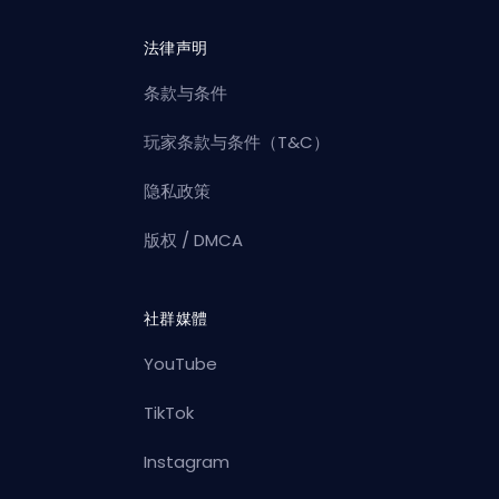
法律声明
条款与条件
玩家条款与条件（T&C）
隐私政策
版权 / DMCA
社群媒體
YouTube
TikTok
Instagram