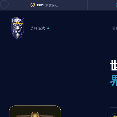
100%
满意保证
选择游戏
首
League of Legends
League 
Marvel Rivals
SERVICES
Valorant
Division Boos
Dota 2
Placements
Counter-Strike
Wins
Overwatch 2
Coaching
Rocket League
Path of Exile 2
Teammate