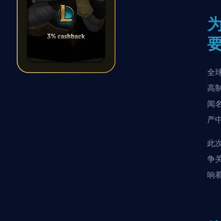
全
高
闻
产
此次
争
响