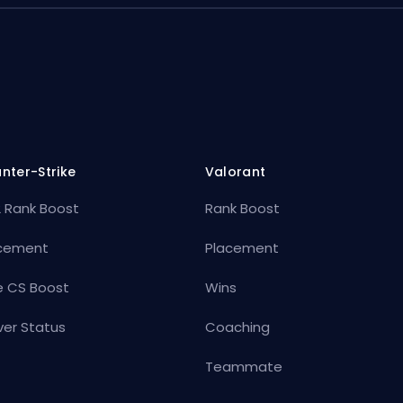
nter-Strike
Valorant
 Rank Boost
Rank Boost
cement
Placement
e CS Boost
Wins
ver Status
Coaching
Teammate