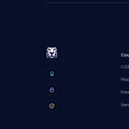
Cou
CS2
Pla
Fre
Ser