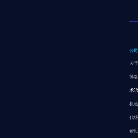
公
关
博
术
机
代
帮助