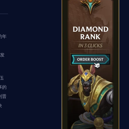
的年
颁发
伍
事的
利晋
决