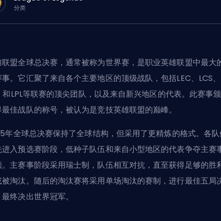
分类
雄联盟全球总决赛，通常被称为世界赛，是职业英雄联盟中最大
赛事。它汇聚了来自各个主要地区的顶级战队，包括
LEC
、
LCS
、
K
和
LPL
等联赛的顶尖团队，以及来自新兴地区的代表。此赛事
界最佳战队的称号，被认为是竞技英雄联盟的巅峰。
025年全球总决赛保持了全球结构，但采用了更精炼的格式。各队
先进入预选赛阶段，低种子队伍和来自小型地区的代表争夺主赛
额。主赛事阶段采用瑞士制，队伍相互对抗，直至获得足够的胜
或被淘汰。随后的淘汰赛将采用单场淘汰的赛制，进行最佳五局
，最终决出世界冠军。