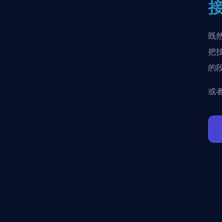
既
把
的
或