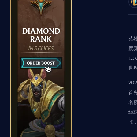
英
度
LC
世
2
首
名
级
胜