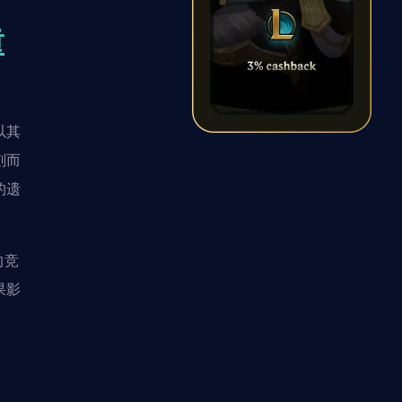
重
以其
刻而
的遗
的竞
果影