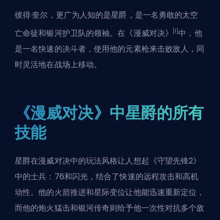
彼得·奎尔，更广为人知的是星爵，是一名勇敢的太空
[1]
亡命徒和银河护卫队的领袖。在《漫威对决》
中，他
是一名快速的
决斗者
，使用他的元素枪来击败敌人，同
时灵活地在战场上移动。
《漫威对决》中星爵的所有
技能
星爵在
漫威对决
中的玩法风格让人想起《守望先锋2》
中的士兵：76和闪光，结合了快速的远程攻击和高机
动性。他的火箭推进和星际变位让他能迅速重新定位，
而他的炮火猛击和银河传奇则给予他一次性对抗多个敌