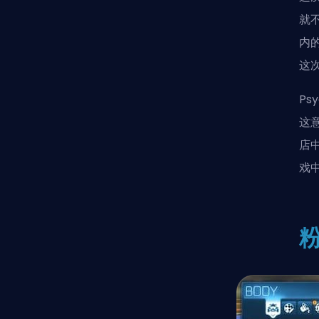
就
内
这
P
这
店
戏