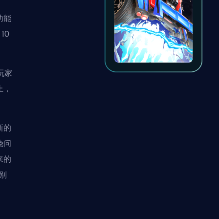
功能
10
玩家
止，
新的
烧问
来的
别