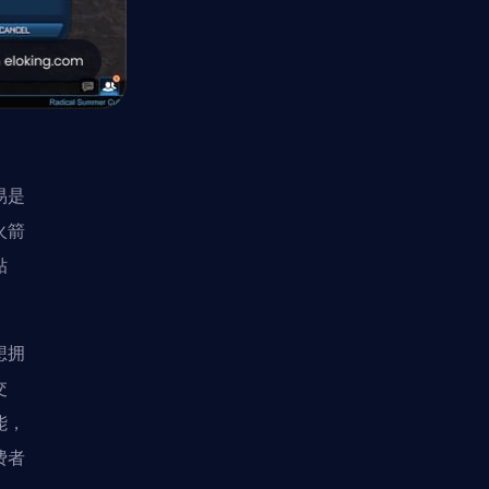
易是
火箭
贴
想拥
交
能，
费者