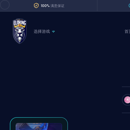
100%
满意保证
选择游戏
首
League of Legends
League 
Marvel Rivals
SERVICES
Valorant
Division Boos
Dota 2
Placements
Counter-Strike
Wins
Overwatch 2
A
Coaching
Rocket League
Path of Exile 2
Teammate