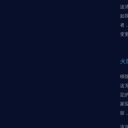
这
如我
者
变
火
移
这
定
家
留
这