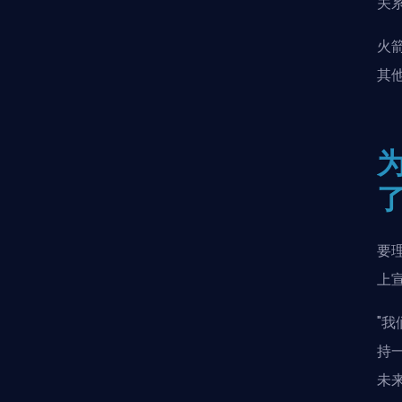
关
火
其
要
上
"
持
未