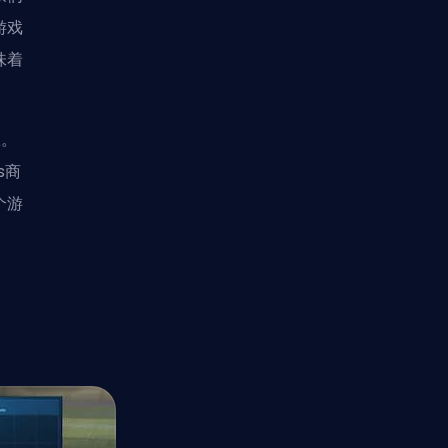
游戏
味着
权。
s商
个游