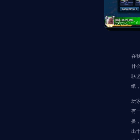
在
什
联
纸
玩
有
换
出