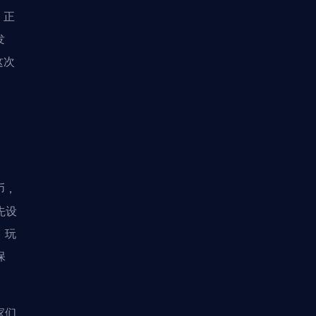
。正
发
这次
币，
先设
，玩
保
家们