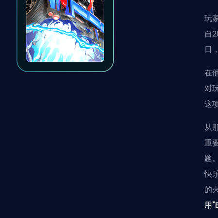
玩
自2
日
在
对
这
从
重
题
快乐
的
用"