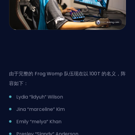
由于完整的 Frog Womp 队伍现在以 100T 的名义，阵
容如下：
Lydia “lidyuh” Wilson
Jina “marceline” Kim
Emily “melya” Khan
Presley “Slandy” Anderson