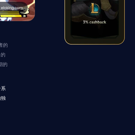
者的
中的
期的
。
合系
的独