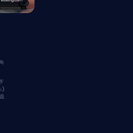
方向
下
↓)
大且
前
此