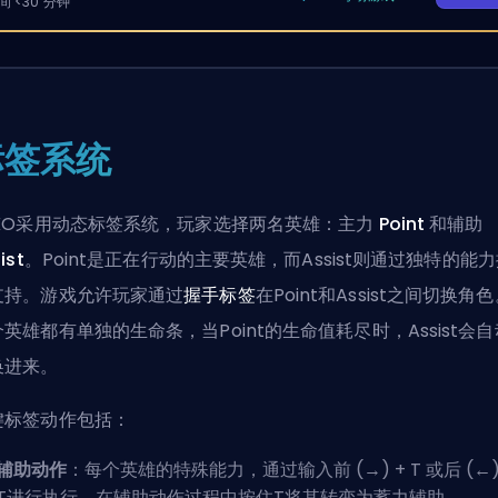
 <30 分钟
标签系统
XKO采用动态标签系统，玩家选择两名英雄：主力
Point
和辅助
ist
。Point是正在行动的主要
英雄
，而Assist则通过独特的能
支持。游戏允许玩家通过
握手标签
在Point和Assist之间切换角
英雄都有单独的生命条，当Point的生命值耗尽时，Assist会自
换进来。
键标签动作包括：
辅助动作
：每个英雄的特殊能力，通过输入前 (→) + T 或后 (←)
T进行执行。在辅助动作过程中按住T将其转变为蓄力辅助。