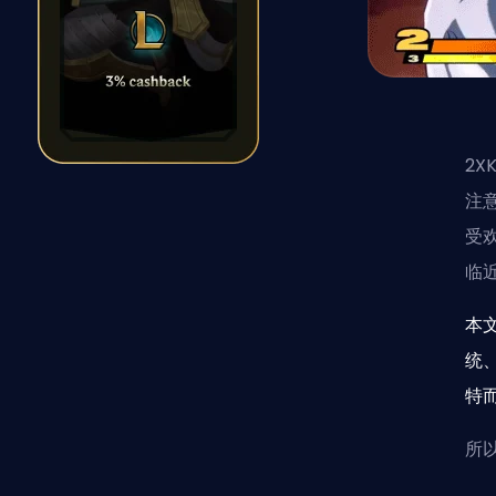
2
注
受
临
本
统
特
所