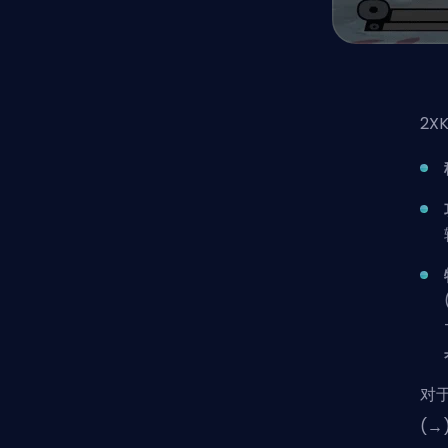
2X
对
(→