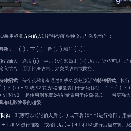
KO采用标准
方向输入
进行移动和各种攻击与防御动作：
移动
：上 (↑)，下 (↓)，后 (←) 和前 (→)。
攻击输入
：轻击 (L)、中击 (M) 和重击 (H) 攻击。这些可以与
输入结合，用于特殊攻击，如交叉攻击或防空。
特殊招式
：每个英雄都有通过S1或S2按钮激活的
特殊招式
。执行
(↓) 下 (↓) + S1 或 S2 花费1格能量表用于超级移动，而下 (↓) 下 (
+ S1 和 S2 一起使用则花费2格能量表用于终极招式，一种更强
具有电影效果的超级
。
于
防御
，玩家可以通过输入后 (←) 或下后 (â†™)进行格挡，用
) + L 和 M 进行推格，或者用后 (←) + L 和 M 进行后撤防御。