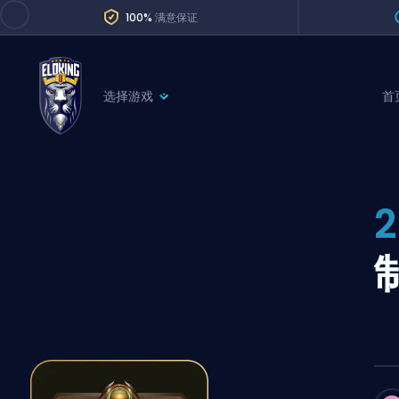
100%
满意保证
选择游戏
首
League of Legends
League 
Marvel Rivals
SERVICES
Valorant
Division Boos
Dota 2
Placements
Counter-Strike
Wins
Overwatch 2
Coaching
Rocket League
Path of Exile 2
Teammate