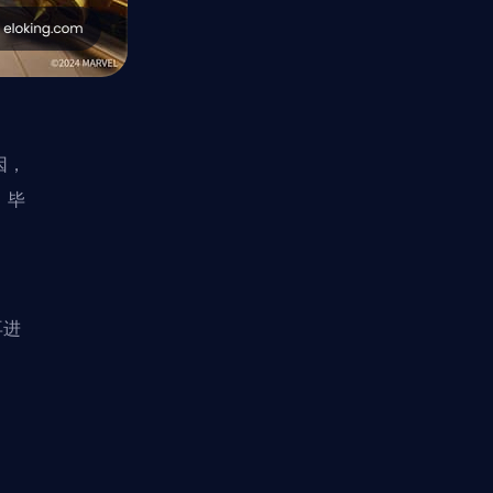
因，
。毕
再进