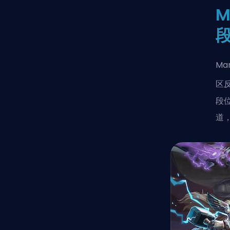
M
Ma
区
段
道