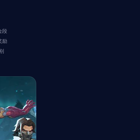
金段
奖励
别