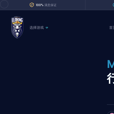
100%
满意保证
选择游戏
首
League of Legends
League 
Marvel Rivals
SERVICES
Valorant
M
Division Boos
Dota 2
Placements
Counter-Strike
Wins
Overwatch 2
Coaching
Rocket League
Path of Exile 2
Teammate