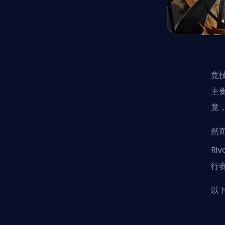
竞
主
竟
然
Riv
行
以