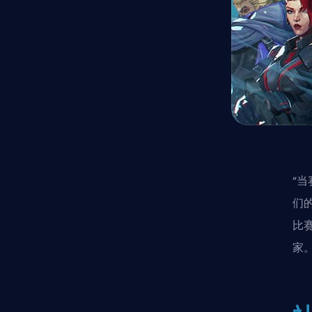
“
们
比
家