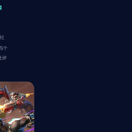
中
在社
四个
批评