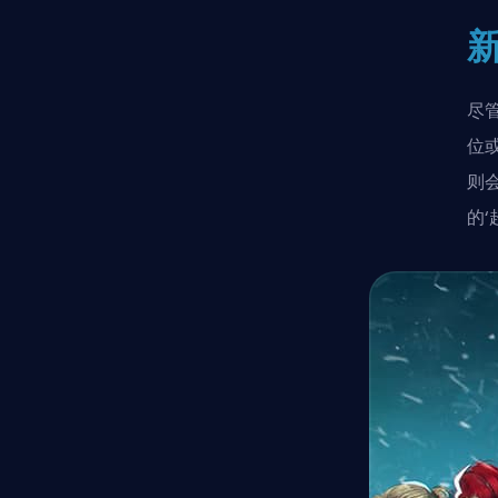
新
尽
位
则
的‘