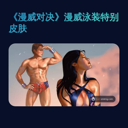
《漫威对决》漫威泳装特别
皮肤