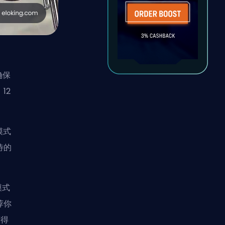
确保
12
模式
待的
模式
荐你
获得