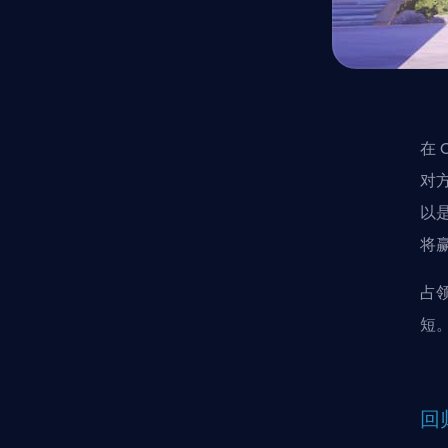
在
对
以
将
占
短
回