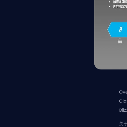
Ov
C
Bl
关