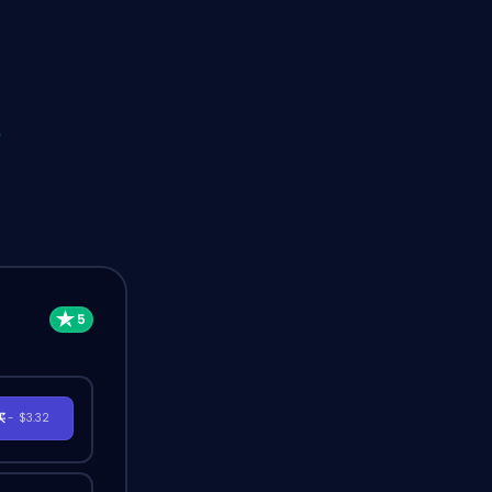
游
买
- $3.32