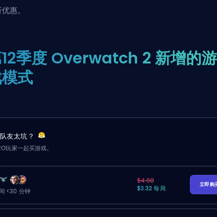
折优惠。
12季度 Overwatch 2 新增的
戏模式
？队友太坑？
RO玩家一起买游戏。
$4.00
立即购
$3.32 每局
 <30 分钟