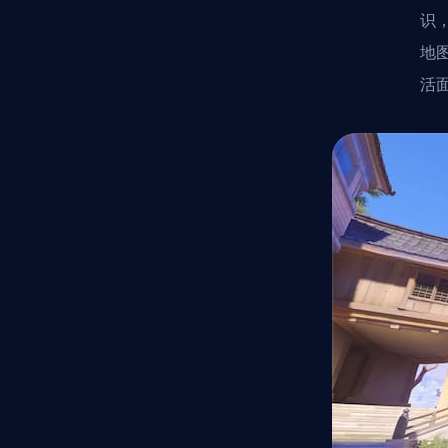
识
地
活