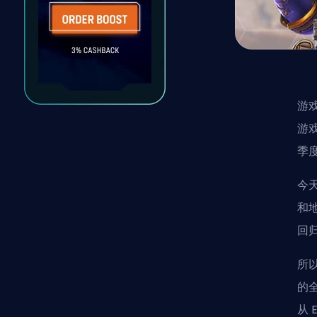
游戏公
游
季
今天
和
回
所以
的
从 E