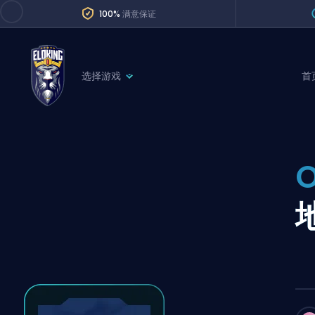
100%
满意保证
选择游戏
首
League of Legends
League 
Marvel Rivals
SERVICES
Valorant
O
Division Boos
Dota 2
Placements
Counter-Strike
Wins
Overwatch 2
Coaching
Rocket League
Path of Exile 2
Teammate