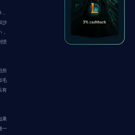
单，
和沙
小，
到愤
绍所
和毛
以有
如果
佣一