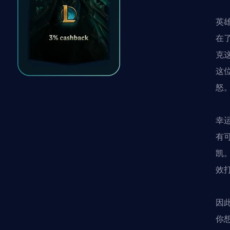
英
在
克
这
怒
幸
有
凯
效
因
你