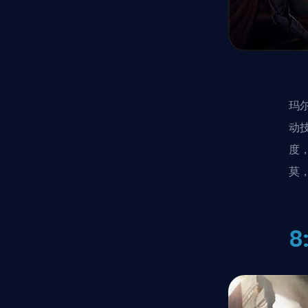
玛
动
度
莫
8