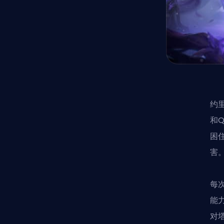
约
和
困
害
每
能
对