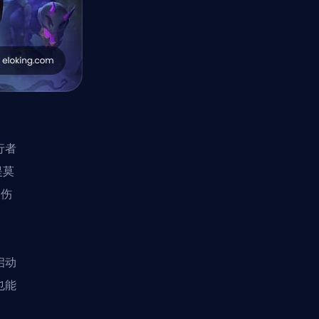
行者
提莫
和伤
启动
也能