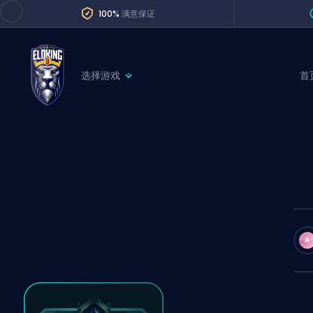
100%
满意保证
选择游戏
首
League of Legends
League 
Marvel Rivals
SERVICES
Valorant
Division Boos
Dota 2
Placements
Counter-Strike
Wins
Overwatch 2
A
Coaching
Rocket League
Path of Exile 2
Teammate