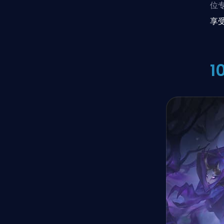
位
享
1