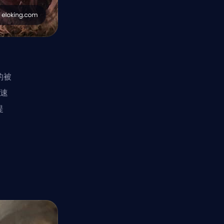
的被
击速
提