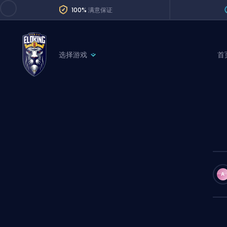
100%
满意保证
选择游戏
首
League of Legends
League 
Marvel Rivals
SERVICES
Valorant
Division Boos
Dota 2
Placements
Counter-Strike
Wins
Overwatch 2
A
Coaching
Rocket League
Path of Exile 2
Teammate