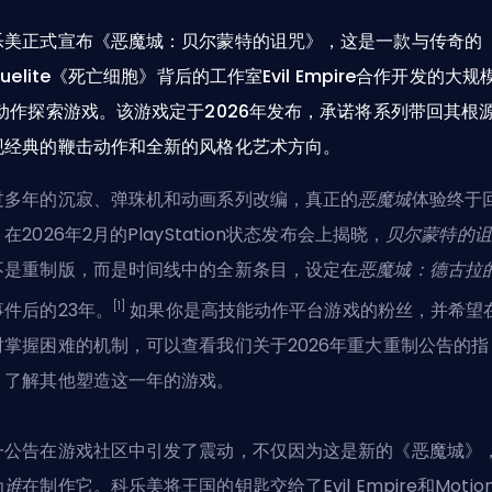
乐美正式宣布《恶魔城：贝尔蒙特的诅咒》，这是一款与传奇的
guelite《死亡细胞》背后的工作室Evil Empire合作开发的大规
D动作探索游戏。该游戏定于2026年发布，承诺将系列带回其根
现经典的鞭击动作和全新的风格化艺术方向。
过多年的沉寂、弹珠机和动画系列改编，真正的
恶魔城
体验终于
在2026年2月的PlayStation状态发布会上揭晓，
贝尔蒙特的诅
不是重制版，而是时间线中的全新条目，设定在
恶魔城：德古拉
[1]
事件后的23年。
如果你是高技能动作平台游戏的粉丝，并希望
时掌握困难的机制，可以查看我们关于
2026年重大重制公告
的指
，了解其他塑造这一年的游戏。
一公告在游戏社区中引发了震动，不仅因为这是新的《恶魔城》
为
谁
在制作它。科乐美将王国的钥匙交给了Evil Empire和Motio