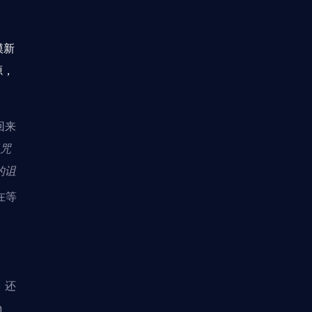
模新
源，
回来
咒
的诅
在等
，还
n