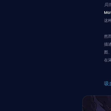
贝
Mot
这
然
描述
图
在
吸