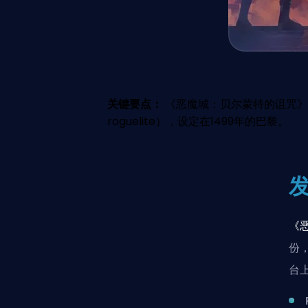
关键要点：
《恶魔城：贝尔蒙特的诅咒》将在20
roguelite），设定在1499年的巴黎。
《
份
台