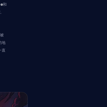
re
和
。
它被
的地
一直