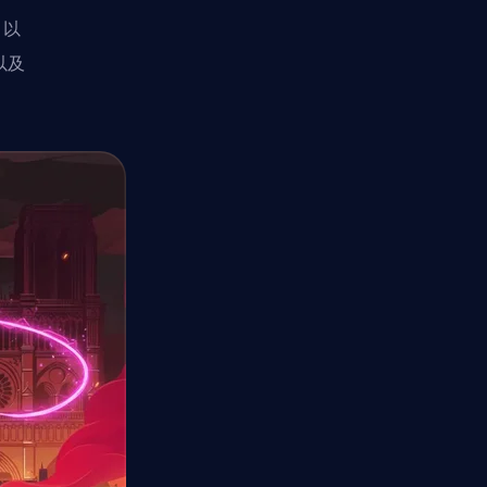
。以
以及