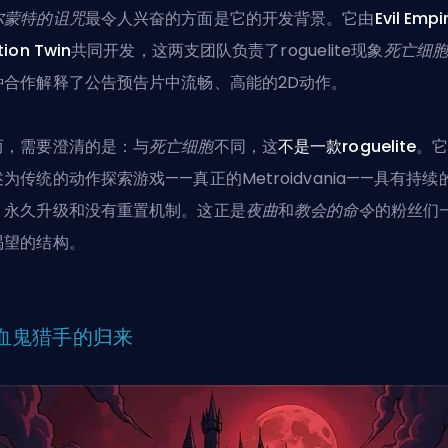
尔蒙特的诅咒
最令人兴奋的方面是它的开发背景。它由
Evil Empi
ion Twin
共同开发，这两支团队负责了roguelite现象
死亡细胞
种合作解释了公告预告片中流畅、高能的2D动作。
而，需要澄清的是：与
死亡细胞
不同，这
不是一款roguelite
。
为传统的动作探索游戏——真正的Metroidvania——具有持续
、永久升级和没有重置机制。这正是
夜曲
和
教会的命令
的粉丝们
渴望的结构。
血鬼猎手的归来