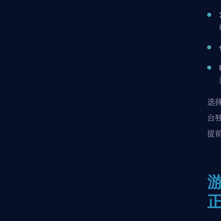
选
台
提
正