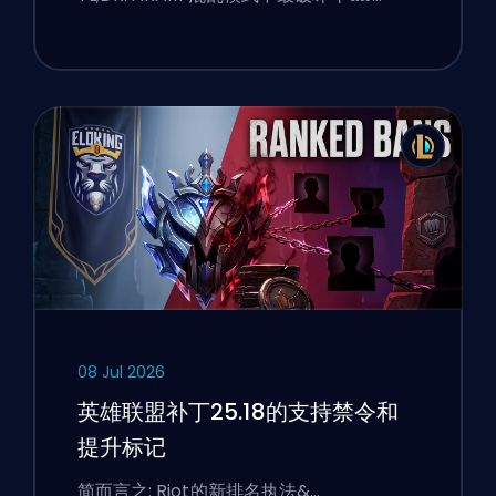
08 Jul 2026
英雄联盟补丁25.18的支持禁令和
提升标记
简而言之: Riot的新排名执法&…