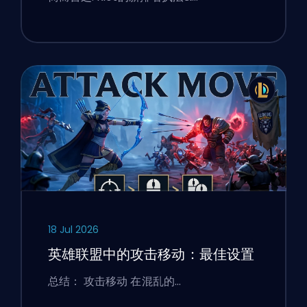
18 Jul 2026
英雄联盟中的攻击移动：最佳设置
总结： 攻击移动 在混乱的…