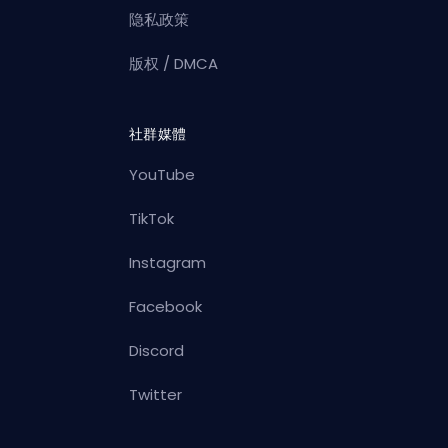
隐私政策
版权 / DMCA
社群媒體
YouTube
TikTok
Instagram
Facebook
Discord
Twitter