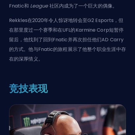
Fnatic和
League
社区内成为了一个巨大的偶像。
Rekkles在2020年令人惊讶地转会至G2 Esports，但
在那里度过一个赛季和在UFL的Karmine Corp短暂停
留后，他找到了回到Fnatic并再次担任他们AD Carry
的方式。他与Fnatic的旅程展示了他整个职业生涯中存
在的深厚情义。
竞技表现