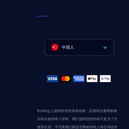
中国人
Eloking 上提到的所有游戏名称、品牌和注册商标都
归各自的持有人所有。我们提到这些内容只是为了方
便你识别，不代表我们跟这些商标持有人有任何合作