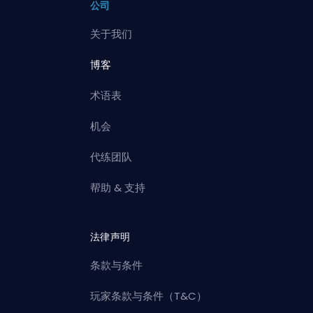
公司
关于我们
博客
术语表
机会
代练团队
帮助 & 支持
法律声明
条款与条件
玩家条款与条件（T&C）