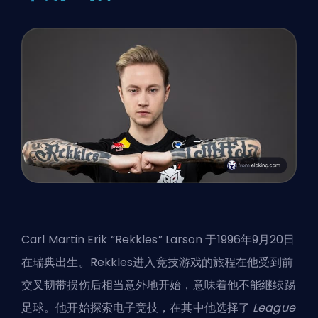
Carl Martin Erik “Rekkles” Larson 于1996年9月20日
在瑞典出生。Rekkles进入竞技游戏的旅程在他受到前
交叉韧带损伤后相当意外地开始，意味着他不能继续踢
足球。他开始探索电子竞技，在其中他选择了
League