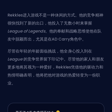
Rekkles进入游戏不是一种休闲的方式。他的竞争精神
很快找到了新的出口，他投入了无数小时来掌握
League of Legends
。他的奉献和战略思维使他在队
友中脱颖而出，尤其是在AD Carry角色中。
尽管在年轻的年龄面临挑战，他全身心投入到在
League
的竞争世界留下印记中。尽管他的家人和朋友
更多地将其视为一种爱好，Rekkles凭借他的驱动力和
热情明确表明，他将把他对游戏的热爱转变为一份职
业。