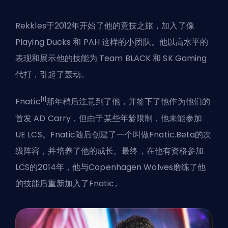
Rekkles于2012年开始了他的竞技之旅，加入了像
Playing Ducks 和 PAH 这样的小团队。他以高水平的
表现和展示他的技能为 Team BLACK 和 SK Gaming
代打，引起了轰动。
[1]
Fnatic
那年稍后注意到了他，并签下了他作为他们的
首发 AD Carry，但由于某些年龄限制，他未能参加
UE LCS。Fnatic随后创建了一个叫做Fnatic.Beta的次
级阵容，并培养了他的成长。最终，在他有资格参加
LCS的2014年，他与Copenhagen Wolves磨练了他
的技能后重新加入了Fnatic。