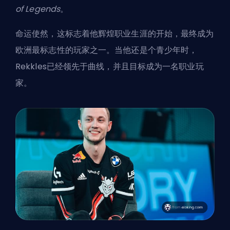
of Legends
。
命运使然，这标志着他辉煌职业生涯的开始，最终成为
欧洲最标志性的玩家之一。当他还是个青少年时，
Rekkles已经领先于曲线，并且目标成为一名职业玩
家。