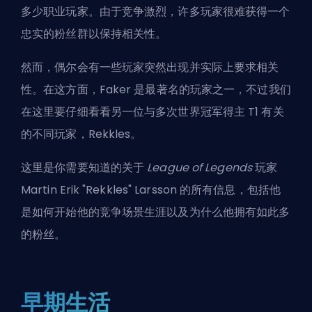
多少职业玩家。由于竞争激烈，许多玩家很难获得一个
忠实的粉丝群以保持相关性。
然而，偶尔会有一些玩家突然出现
并实际上要求相关
性
。在这方面，Faker 是最著名的玩家之一，不过我们
在这里要仔细看看另一位与多次世界冠军得主 T1 有关
的不同玩家，Rekkles。
这里是你需要知道的关于
League of Legends
玩家
Martin Erik "Rekkles" Larsson 的所有信息，包括他
是如何开始他的竞争场景生涯以及为什么他拥有如此多
的粉丝。
早期生活