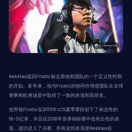
Rekkles返回Fnatic标志着他和团队的一个定义性时期
的开始。多年来，他与Fnatic的协同作用使团队在全球
赛事和欧洲场景中取得了一致的表现和高排名。
他带领Fnatic在2015年LCS夏季赛段创下了标志性的
18-0记录，并且在2018年世界锦标赛中也有出色的表
现，成功进入了决赛。所有这些表现使Rekkles在