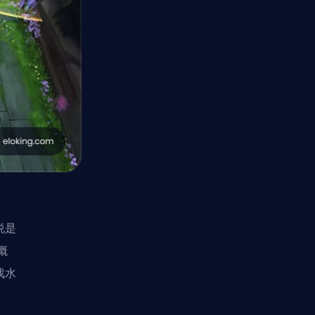
说是
概
戏水