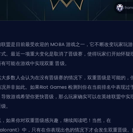
雄联盟是目前最受欢迎的
MOBA
游戏之一，它不断改变玩家玩游
方式。最近一项重大变化是取消了晋级赛，使得玩家们开始怀疑
否有可能在游戏中实现双重
晋级
。
然大多数人会认为在没有晋级赛的情况下，双重晋级是可能的，
况并非如此。如果Riot Games 检测到你在当前排名中表现过
，导致游戏希望你更快晋级，那么玩家确实可以在英雄联盟中实
晋级。
以，如果你对双重晋级感兴趣，继续阅读吧！当然，在
Valorant》中，只有在你表现出色的情况下才会发生双重晋级。