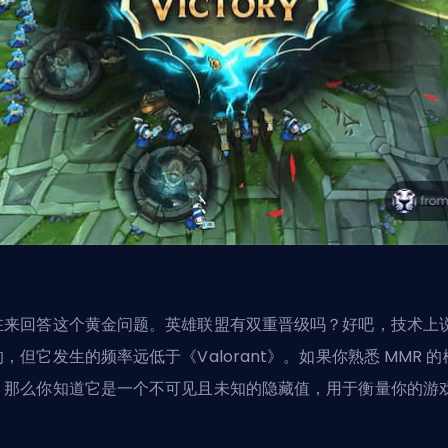
在来回答这个黄金问题。英雄联盟有双重晋级吗？好吧，技术上
的，但它发生的频率远低于《Valorant》。如果你熟悉
MMR
的
，那么你知道它是一个不可见且未知的隐藏值，用于衡量你的游
。