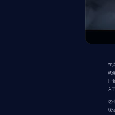
在
就
排
入
这
现