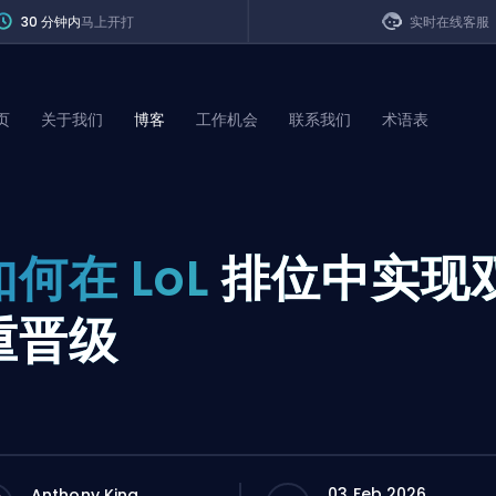
30 分钟内
马上开打
实时在线客服
页
关于我们
博客
工作机会
联系我们
术语表
of Legends
如何在 LoL
排位中实现
t
重晋级
03 Feb 2026
Anthony King