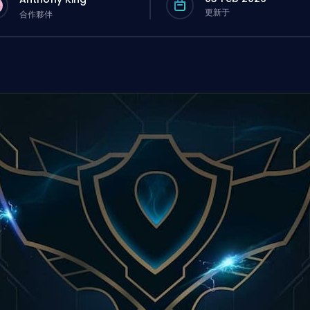
更新于
合作夥伴