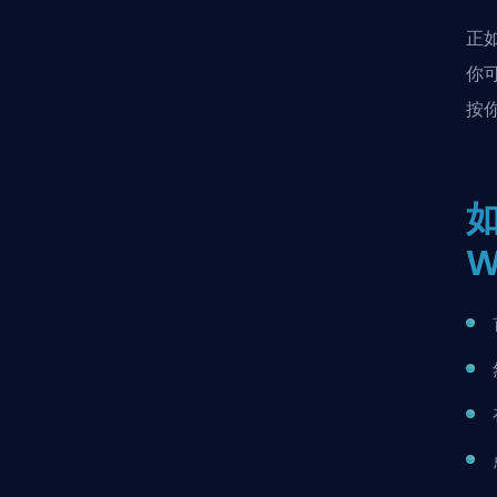
正如
你可
按你
如
W