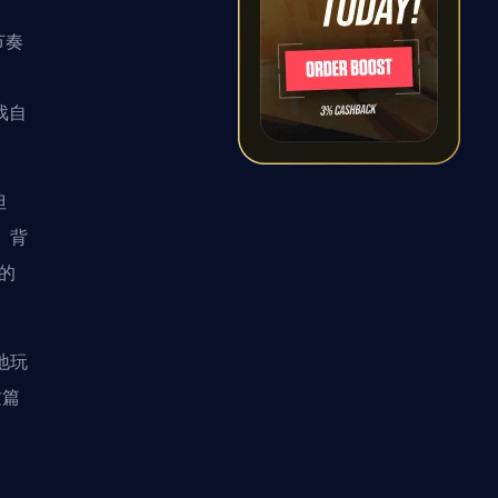
节奏
戏自
但
。背
行的
地玩
这篇
。