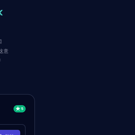
k
闻
这意
好