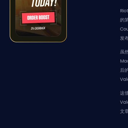
Ri
的第
Co
发
虽然
M
后的
Va
这
V
文章