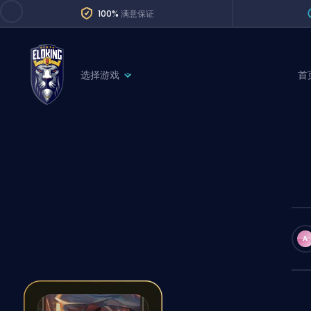
100%
满意保证
选择游戏
首
League of Legends
League 
Marvel Rivals
SERVICES
Valorant
Division Boos
Dota 2
Placements
Counter-Strike
Wins
Overwatch 2
A
Coaching
Rocket League
Path of Exile 2
Teammate