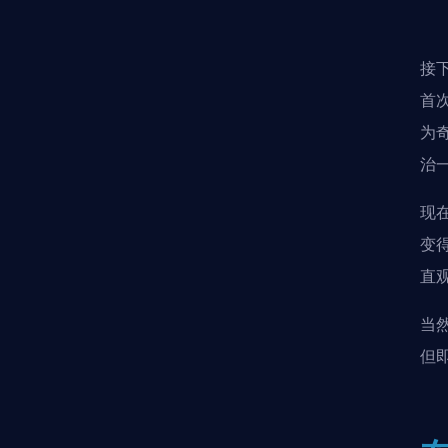
接
首
为
治
现
变
直
当
但