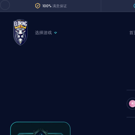
100%
满意保证
选择游戏
首
League of Legends
League 
Marvel Rivals
SERVICES
Valorant
Division Boos
Dota 2
Placements
Counter-Strike
Wins
Overwatch 2
A
Coaching
Rocket League
Path of Exile 2
Teammate