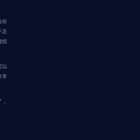
当你
不足
能统
可以
非常
了，