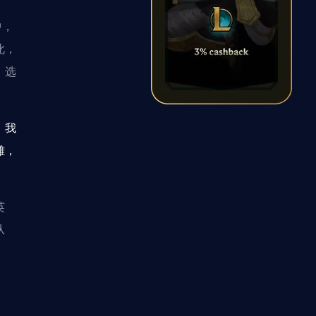
中，
此，
，选
。我
雄，
英
从