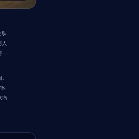
皮肤
何人
何一
因。
些敌
来痛