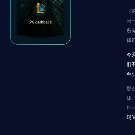
《
同
所
择
今
们
至
那
雄
El
码"