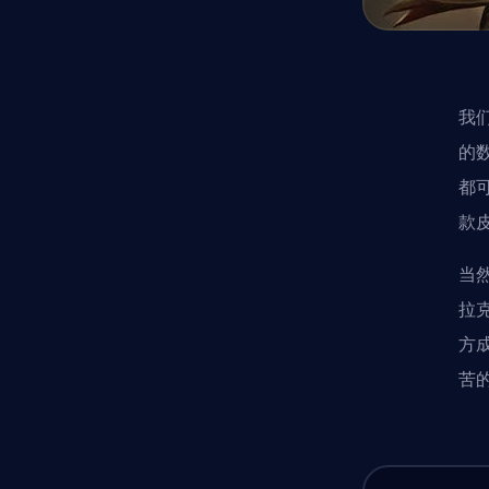
我
的
都
款
当
拉
方
苦