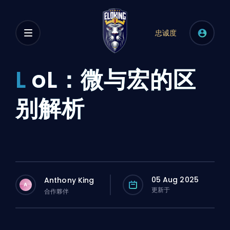
忠诚度
L
oL：微与宏的区
别解析
05 Aug 2025
Anthony King
A
更新于
合作夥伴