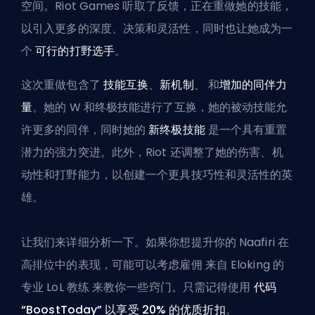
空间。Riot Games 听取了反馈，正在重做她的技能，
以引入更多的深度、决策和灵活性，同时也让她成为一
个
可行的打野选手
。
这次重做包含了
技能互换
、
新机制
、
和
增加的同伴力
量
。她的 W 和终极技能进行了互换，她的被动技能允
许更多的同伴，同时她的
新终极技能
是一个具有重置
潜力的强力突进。此外，Riot 还调整了她的伤害、机
动性和打野能力，以创建一个更具技巧性和灵活性的英
雄。
让我们来详细分析一下。如果你想提升你的 Naafiri 在
高排位中的表现，可能可以考虑雇佣
来自 Eloking 的
专业 LoL 教练
来教你一些窍门。只需记得使用
代码
“BoostToday” 以享受 20% 的优质折扣
。