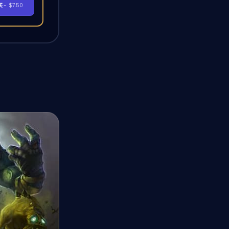
买
- $7.50