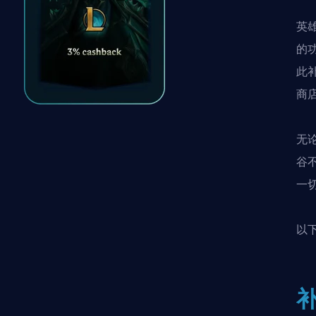
英
的
此
商
无
谷
一
以