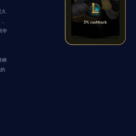
已久
力，
精华
者峡
解的
。