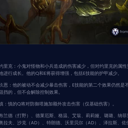
约里克：小鬼对怪物和小兵造成的伤害减少，但对约里克的属性
地进行成长。他的Q和E将获得增强，包括E技能的护甲减少。
玖恩：他的被动不会减少暴击伤害，E技能的第二个效果仍然是
阻挡的，但不会解除控制效果。
慎：慎的Q将对防御塔施加额外攻击伤害（仅基础伤害）。
布兰德（打野）、德莱厄斯、格温、艾翁、莉莉娅、璐璐、纳菲
奥拉夫、沙克（AD）、特朗德、沃里贝尔（AD）、泽拉斯、佐