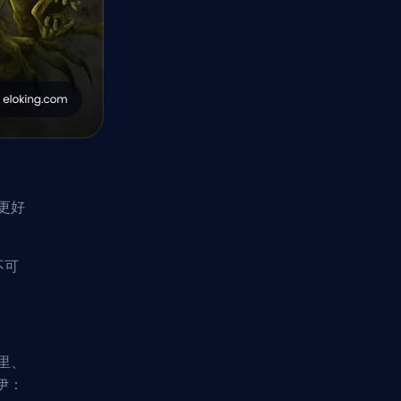
更好
不可
里、
伊：