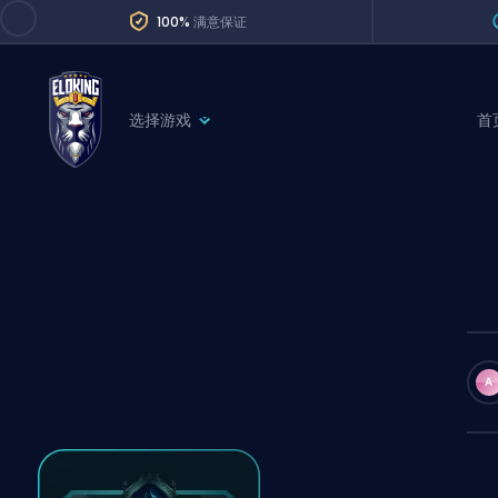
100%
满意保证
选择游戏
首
League of Legends
League 
Marvel Rivals
SERVICES
Valorant
Division Boos
Dota 2
Placements
Counter-Strike
Wins
Overwatch 2
A
Coaching
Rocket League
Path of Exile 2
Teammate