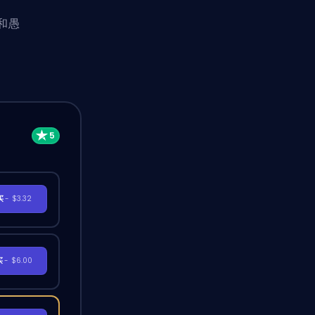
和愚
买
- $3.32
买
- $6.00