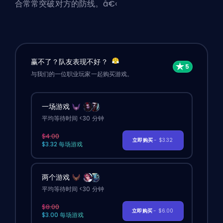
合常常突破对方的防线。â€‹
赢不了？队友表现不好？
与我们的一位职业玩家一起购买游戏。
一场游戏
平均等待时间 <30 分钟
$4.00
立即购买
- $3.32
$3.32 每场游戏
两个游戏
平均等待时间 <30 分钟
$8.00
立即购买
- $6.00
$3.00 每场游戏