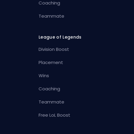
Coaching
Teammate
League of Legends
Division Boost
Placement
Wins
Coaching
Teammate
Free LoL Boost