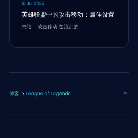
18 Jul 2026
英雄联盟中的攻击移动：最佳设置
总结： 攻击移动 在混乱的…
博客
League of Legends