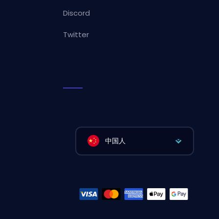
Discord
Twitter
中国人