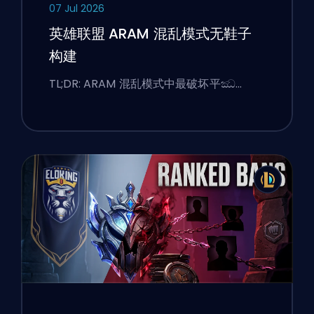
07 Jul 2026
英雄联盟 ARAM 混乱模式无鞋子
构建
TL;DR: ARAM 混乱模式中最破坏平ඣ…