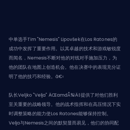
中单选手Tim "Nemesis" Lipovšek在Los Ratones的
成功中发挥了重要作用。以其卓越的技术和游戏敏锐度
而闻名，Nemesis不断对他的对线对手施加压力，为
他的团队在地图上创造机会。他在决赛中的表现充分证
明了他的技巧和经验。â€‹
队长Veljko "Velja" ÄŒamdÅ¾iÄ‡提供了对他们胜利
至关重要的战略领导。他的战术指挥和在高压情况下实
时调整策略的能力使Los Ratones能够保持控制。
Velja与Nemesis之间的默契显而易见，他们的协同配