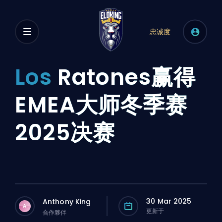
忠诚度
Los
Ratones赢得
EMEA大师冬季赛
2025决赛
30 Mar 2025
Anthony King
A
更新于
合作夥伴