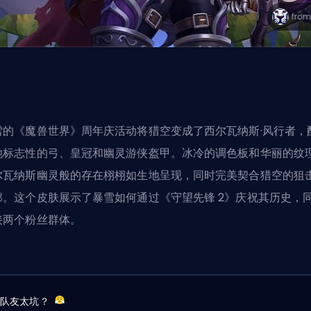
雪的《魔兽世界》周年庆活动将猎空变成了西尔瓦纳斯·风行者，
她标志性的弓、皇冠和幽灵游侠盔甲。冰冷的调色板和华丽的纹
尔瓦纳斯幽灵般的存在栩栩如生地呈现，同时完美契合猎空的狙
廓。这个皮肤展示了暴雪如何通过《守望先锋 2》庆祝其历史，
接两个粉丝群体。
？队友太坑？