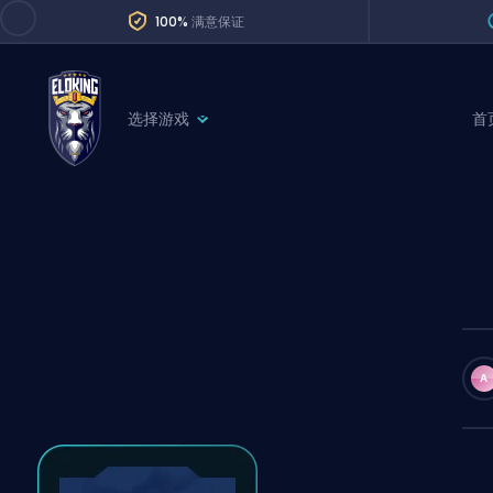
100%
满意保证
选择游戏
首
League of Legends
League 
Marvel Rivals
SERVICES
Valorant
Division Boos
Dota 2
Placements
Counter-Strike
Wins
Overwatch 2
A
Coaching
Rocket League
Path of Exile 2
Teammate