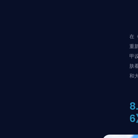
在
重
甲
肤看
和
8