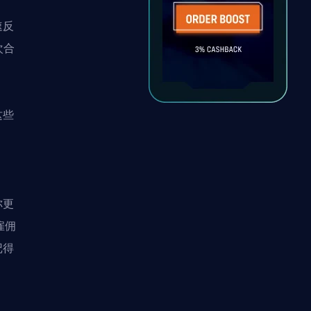
速反
次合
这些
和
你更
雇佣
记得