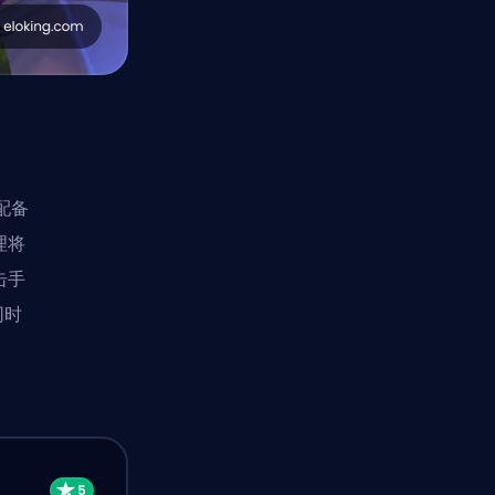
配备
理将
击手
同时