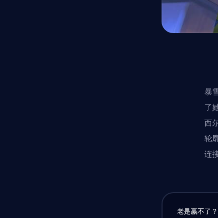
暴
了
西
轮
连
老是赢不了