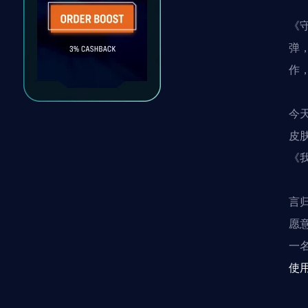
《
弹
作
今
皮
《
言
愿
一
使用