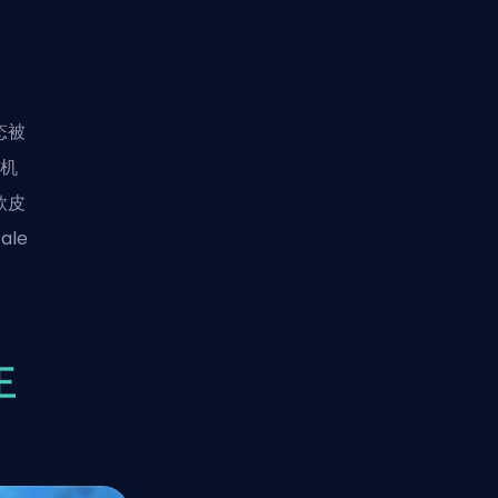
态被
的机
款皮
ale
王