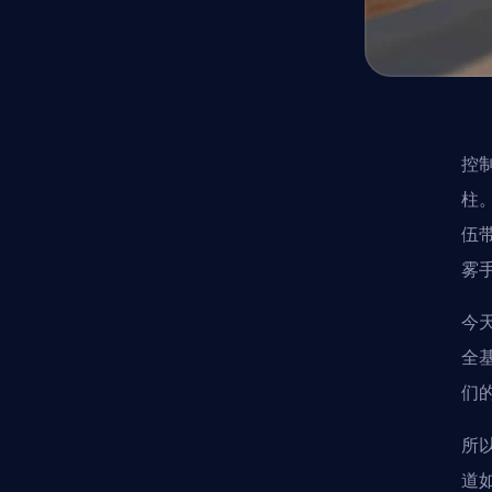
控
柱
伍
雾
今
全
们
所
道