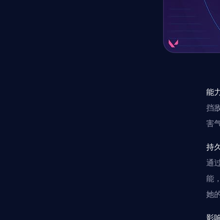
能
挡
害
持
通
能
她
影