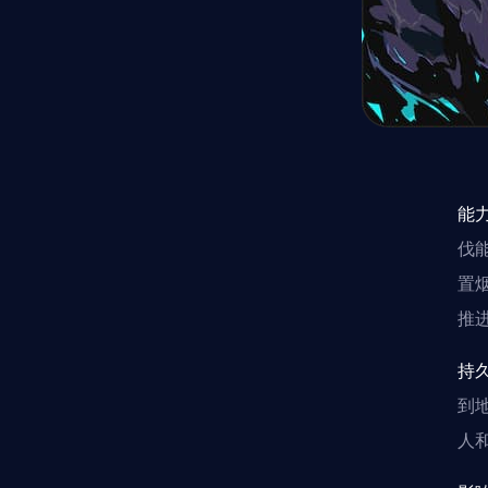
能
伐
置
推
持
到
人