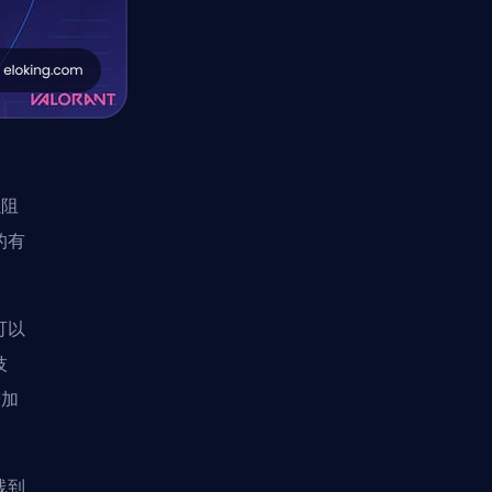
以阻
的有
可以
技
增加
线到