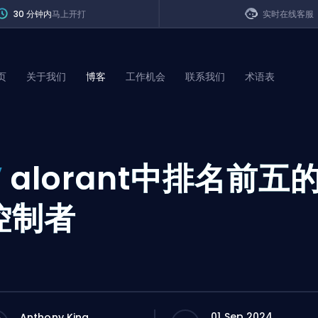
30 分钟内
马上开打
实时在线客服
页
关于我们
博客
工作机会
联系我们
术语表
of Legends
V
alorant中排名前五
t
控制者
01 Sep 2024
Anthony King