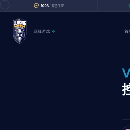
100%
满意保证
选择游戏
首
League of Legends
League 
Marvel Rivals
SERVICES
Valorant
Division Boos
Dota 2
Placements
Counter-Strike
Wins
Overwatch 2
Coaching
Rocket League
Path of Exile 2
Teammate