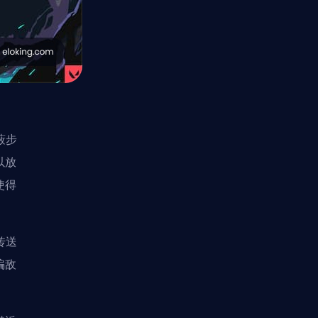
蔽步
以放
使得
传送
骗敌