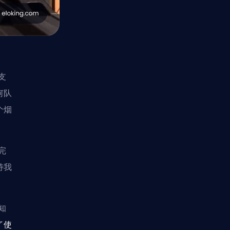
支
何队
个烟
完
持我
知
了
使