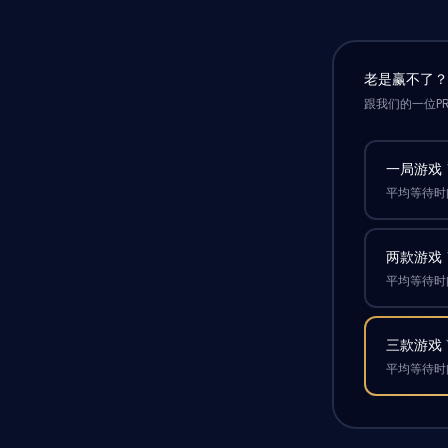
老是赢不了
跟我们的一位P
一局游戏
平均等待时间
两款游戏
平均等待时间
三款游戏
平均等待时间