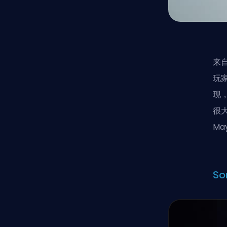
来自
玩家
现
很大
M
S