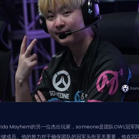
orida Mayhem的另一位杰出玩家，someone是团队OWL冠军
关键成员。他的努力对于确保团队的冠军头衔至关重要，他在202