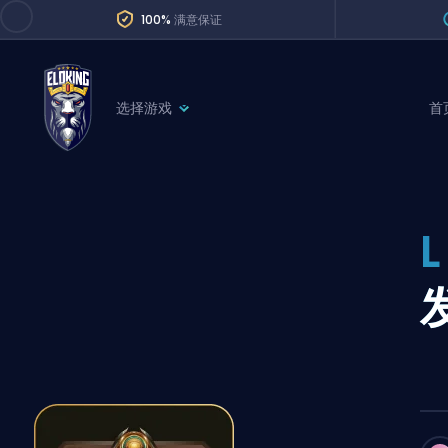
100%
满意保证
选择游戏
首
League of Legends
League 
Marvel Rivals
SERVICES
Valorant
Division Boos
Dota 2
Placements
Counter-Strike
Wins
Overwatch 2
Coaching
Rocket League
Path of Exile 2
Teammate