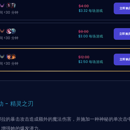
$4.00
立即购
$3.32 每场游戏
 <30 分钟
$8.00
立即购
$3.00 每场游戏
 <30 分钟
$12.00
立即购
$2.50 每场游戏
 <30 分钟
动 - 精灵之刃
娜拉的暴击攻击造成额外的魔法伤害，并施加一种神秘的单次击
，增强她的爆发潜力。