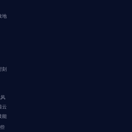
效地
时刻
戏风
着云
技能
这些