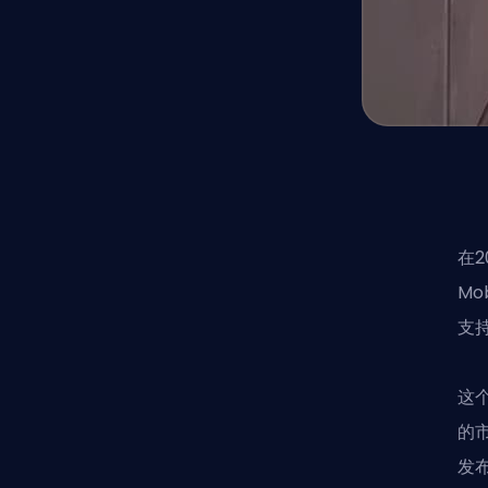
在2
M
支
这
的
发