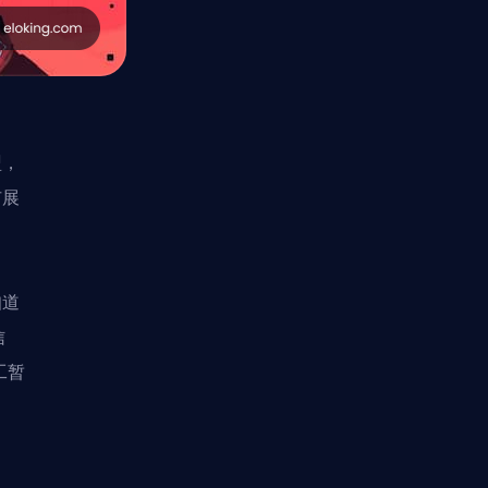
盟，
扩展
知道
信
工暂
。