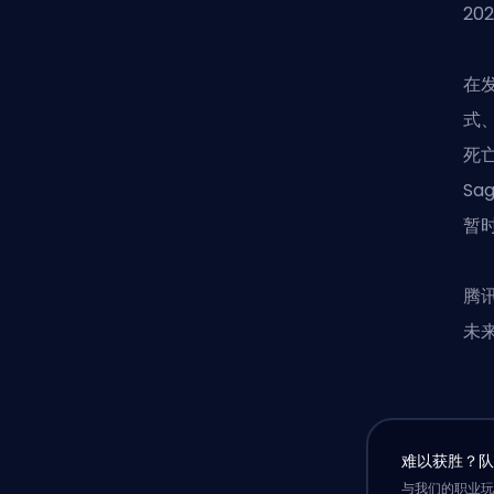
20
在发
式
死
S
暂
腾
未
难以获胜？
与我们的职业