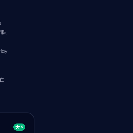
模
团队
lay
在