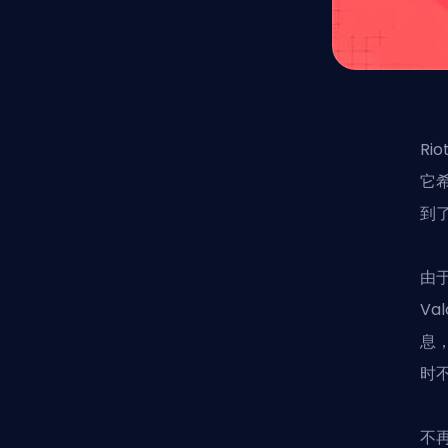
R
它希
到
由
Val
息
时
不