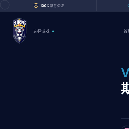
100%
满意保证
选择游戏
首
League of Legends
League 
Marvel Rivals
SERVICES
Valorant
V
Division Boos
Dota 2
Placements
Counter-Strike
Wins
Overwatch 2
Coaching
Rocket League
Path of Exile 2
Teammate