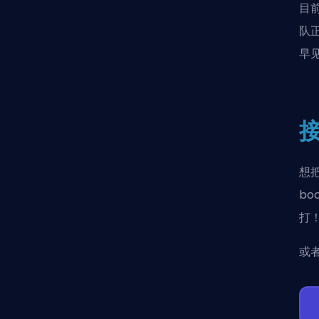
目
队
早
想把
bo
打
或