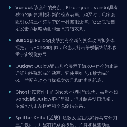
Vandal:
该套件的亮点，Phaseguard Vandal具有
独特的倾斜握把和新的检查动画。购买时，玩家会
随机获得三种类型中的一种握把变体。它还包括自
定义击杀横幅动画和全息终结效果。
Bulldog:
Bulldog皮肤拥有全新的换弹动画和变体
握把。与Vandal相似，它也支持击杀横幅终结和多
重宇宙视觉效果。
Outlaw:
Outlaw狙击步枪
展示了游戏中迄今为止最
详细的换弹和瞄准动画。它使用红点加放大瞄准
镜，并配有动态目标视觉效果和时尚的轮廓。
Ghost:
该套件中的Ghost外观时尚现代。虽然不如
Vandal或Outlaw那样显眼，但其装备动画流畅，
依然包含击杀横幅和全息终结效果。
Splitter Knife (近战):
这款反握近战武器具有分刀
三爪设计，并配有特别的拔出、挥舞和检查动画。