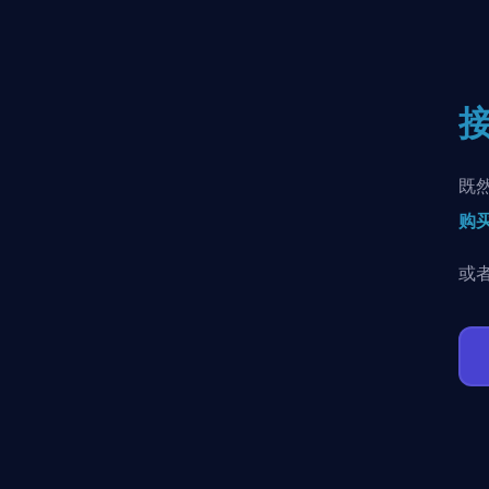
既
购买
或