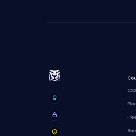
Cou
CS2
Pla
Fre
Ser