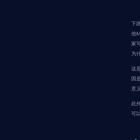
下
他
家
为
这
因
意
此
可