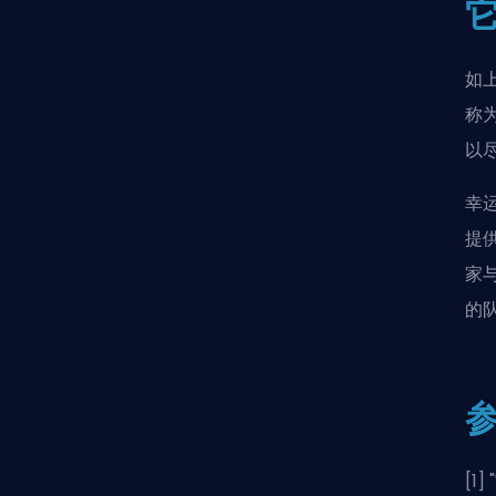
如
称
以
幸运
提
家
的
[1] "