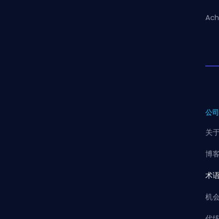
Ach
公
关
博
术
机
代