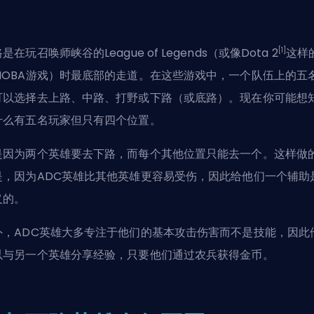
[1]
路是在玩
召唤师峡谷
的League of Legends（或像Dota 2
这样
MOBA游戏）时最底部的走道。在这些游戏中，一个队伍上的五
可以选择去
上路
、
中路
、打野或
下路（或底路）
。现在你可能想
什么有五名玩家但只有四个位置。
是因为两个
英雄
要去下路，而每个其他位置只能去一个。这样做
是，因为
ADC
英雄比其他英雄更容易受伤，因此给他们一个
辅助
义的。
外，
ADC
英雄大多专注于他们的基本攻击伤害而不是技能，因此
以与另一个英雄分享经验，只要他们通过
农兵
获得金币。