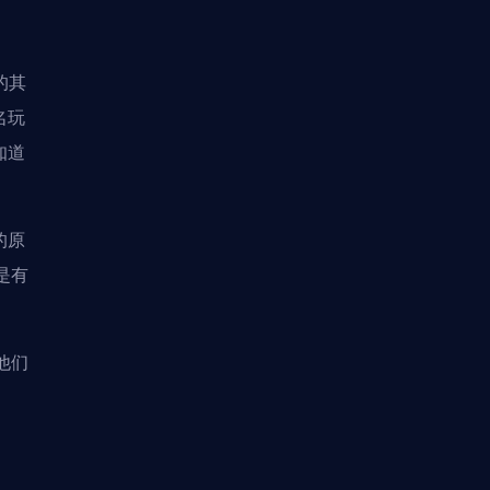
的其
名玩
知道
的原
是有
他们