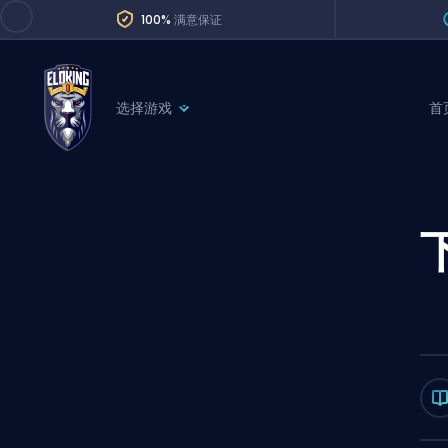
100%
满意保证
选择游戏
首
League of Legends
League 
Marvel Rivals
SERVICES
Valorant
Division Boos
Dota 2
Placements
Counter-Strike
Wins
Overwatch 2
Coaching
Rocket League
Path of Exile 2
Teammate