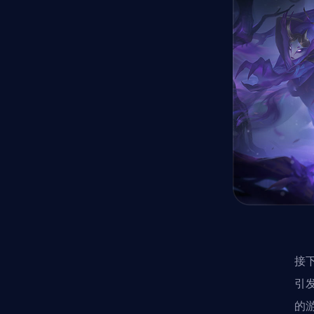
接下
引
的