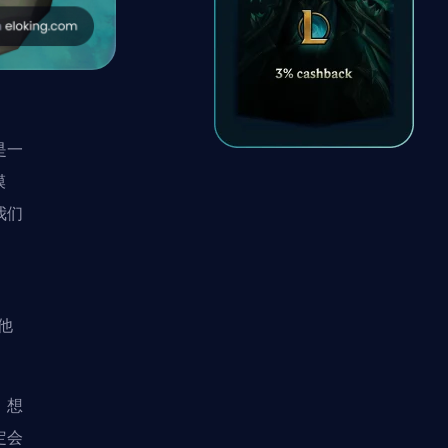
是一
模
我们
释他
，想
定会