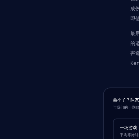
成
即
最后
的
害
K
赢不了？队
与我们的一位
一场游戏
平均等待时间