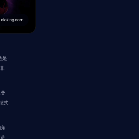
色是
他非
上叠
模式
的角
人造