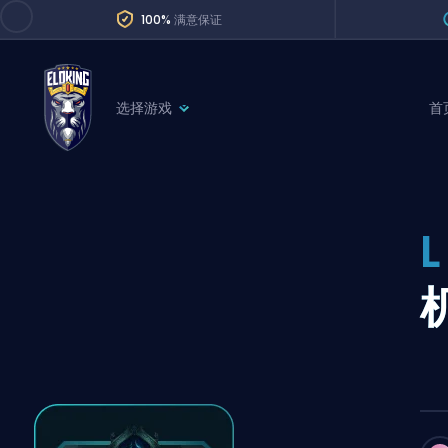
100%
满意保证
选择游戏
首
League of Legends
League 
Marvel Rivals
SERVICES
Valorant
Division Boos
Dota 2
Placements
Counter-Strike
Wins
Overwatch 2
Coaching
Rocket League
Path of Exile 2
Teammate