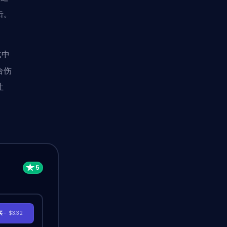
击。
式中
合伤
让
买
- $3.32