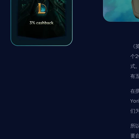
《
个
式
有
在撰
Yo
们
所
要