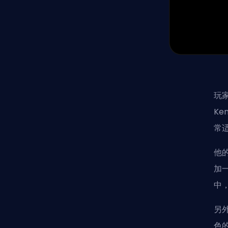
玩
K
常
他
加
中
另
色的