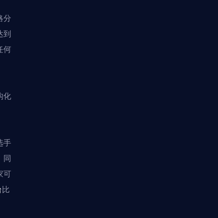
略分
达到
任何
构化
选手
。同
家可
台
比