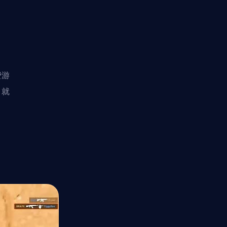
。
费游
，就