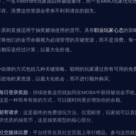
济，一名Valorant玩家跟踪终极能量球，而一名MMO玩家优化
库存。浪费这些资源会带来不利和潜在的损失。
一原则直接适用于抽奖赌场使用的货币。具有
职业玩家心态
的策
家将他们的金币余额视为必须管理的关键资源，而不是浪费。每
策都应该经过计算，以最大化价值。
种自律的方式包括几种关键策略。聪明的玩家通过所有可用的免
系统地积累资源，以最大化机会，而不进行额外购买。
每日登录奖励
：持续收集这些就如同在
MOBA
中获得被动金币收
这是一种简单有效的方式，可以随时间逐步增加你的余额。
邮寄请求
：这是最终的免费游玩方法。仅需邮资，玩家就可以直
求优质的抽奖币，这是抽奖模型的核心部分。
社交媒体比赛
：平台经常在其社交页面上举行赠品。参与这些就