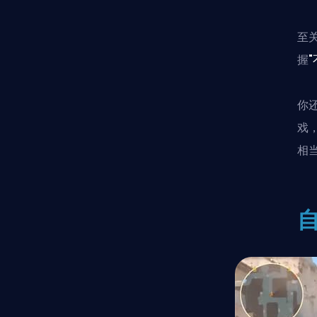
至
握
你
戏
相