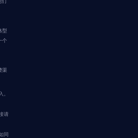
他们
略型
一个
费渠
入。
接请
如同