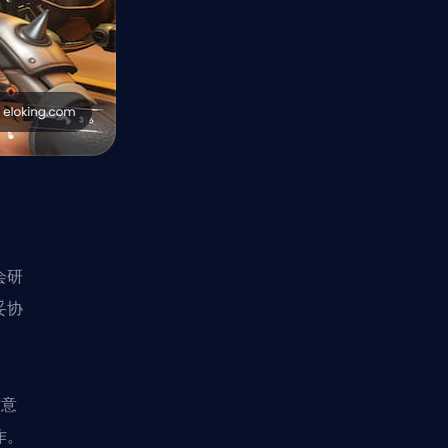
会研
妥协
这意
作。