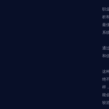
职
析
最
系
通
和
这
绝
样
能
较