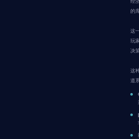
经
的
这
玩
决
这
道