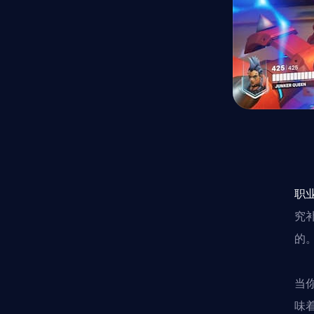
职
究
的
当
味