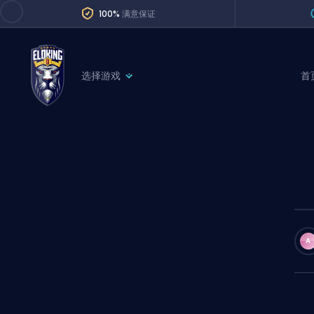
100%
满意保证
选择游戏
首
League of Legends
League 
Marvel Rivals
SERVICES
Valorant
Division Boos
Dota 2
Placements
Counter-Strike
Wins
Overwatch 2
A
Coaching
Rocket League
Path of Exile 2
Teammate