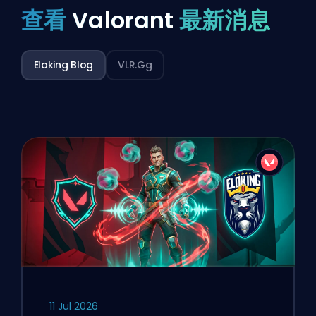
查看
Valorant
最新消息
Eloking Blog
VLR.gg
11 Jul 2026