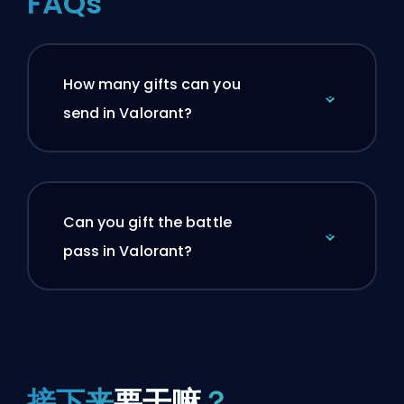
FAQs
How many gifts can you
send in Valorant?
Can you gift the battle
pass in Valorant?
接下来
要干嘛
？