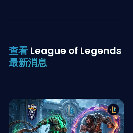
查看
League of Legends
最新消息