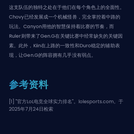
这支队伍的独特之处在于他们在每个角色上的全面性。
Chovy已经发展成一个机械怪兽，完全掌控着中路的
玩法。Canyon用他的智慧保持着比赛的节奏，而
Ruler则带来了Gen.G在关键比赛中经常缺失的关键因
素。此外，Kiin在上路的一致性和Duro稳定的辅助表
现，让Gen.G的阵容拥有
几乎没有弱点
。
参考资料
[1] "
官方LoL电竞全球实力排名
"。lolesports.com。于
2025年7月24日检索