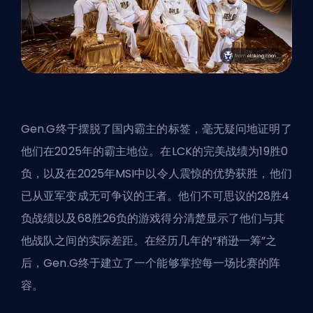
Gen.G终于摆脱了国内霸主的标签，毫无疑问地证明了
他们在2025年的霸主地位。在LCK的完美战绩为19胜0
负，以及在2025年MSI中以令人震惊的优势获胜，他们
已从亚军变成无可争议的王者。他们不可思议的28胜4
负战绩以及68胜26负的游戏得分清楚显示了他们与其
他战队之间的实际差距。在经历几年的“稍逊一筹”之
后，
Gen.G
终于建立了一个能够掌控每一场比赛的阵
容。