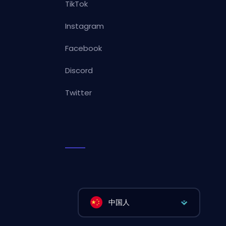
TikTok
Instagram
Facebook
Discord
Twitter
中国人