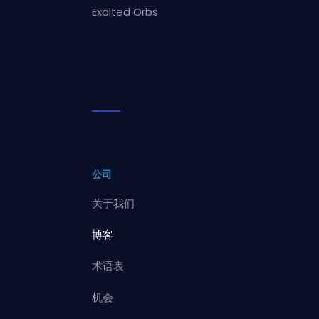
Exalted Orbs
公司
关于我们
博客
术语表
机会