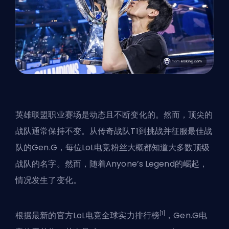
英雄联盟职业赛场是动态且不断变化的。然而，顶尖的
战队通常保持不变。从传奇战队T1到挑战并征服最佳战
队的Gen.G，每位LoL电竞粉丝大概都知道大多数顶级
战队的名字。然而，随着Anyone’s Legend的崛起，
情况发生了变化。
[1]
根据最新的官方LoL电竞全球实力排行榜
，Gen.G电