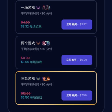
一场游戏
平均等待时间 <30 分钟
$4.00
立即购买
- $3.32
$3.32 每场游戏
两个游戏
平均等待时间 <30 分钟
$8.00
立即购买
- $6.00
$3.00 每场游戏
三款游戏
平均等待时间 <30 分钟
$12.00
立即购买
- $7.50
$2.50 每场游戏