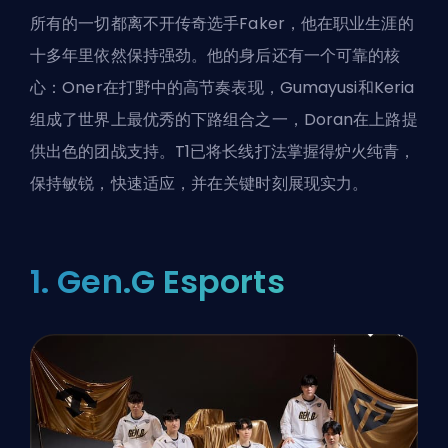
所有的一切都离不开传奇选手Faker，他在职业生涯的
十多年里依然保持强劲。他的身后还有一个可靠的核
心：Oner在打野中的高节奏表现，Gumayusi和Keria
组成了世界上最优秀的下路组合之一，Doran在上路提
供出色的团战支持。T1已将长线打法掌握得炉火纯青，
保持敏锐，快速适应，并在关键时刻展现实力。
1. Gen.G Esports