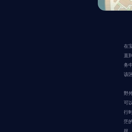
在
直
务
该
野
可
行
茫
捉