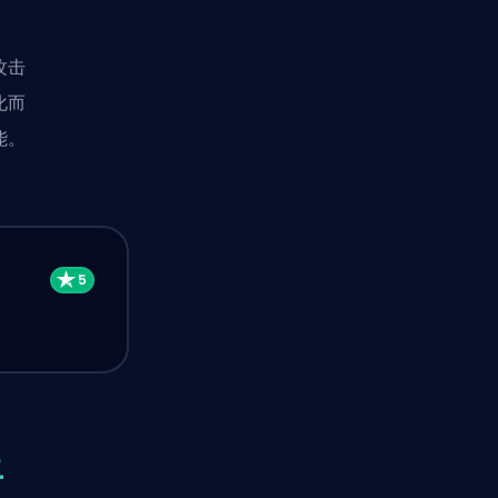
攻击
化而
能。
丘