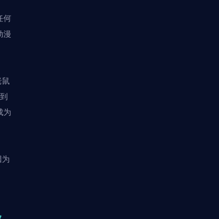
任何
动漫
老鼠
找到
成为
因为