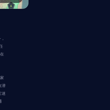
务，
任
够在
。
玩家
在潜
它迷
捕