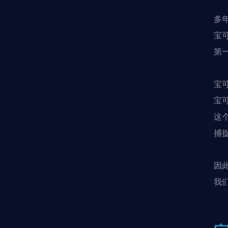
多
宝
第
宝
宝
这
捕
因
我