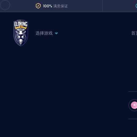
100%
满意保证
选择游戏
首
League of Legends
League 
Marvel Rivals
SERVICES
Valorant
Division Boos
Dota 2
Placements
Counter-Strike
Wins
Overwatch 2
A
Coaching
Rocket League
Path of Exile 2
Teammate