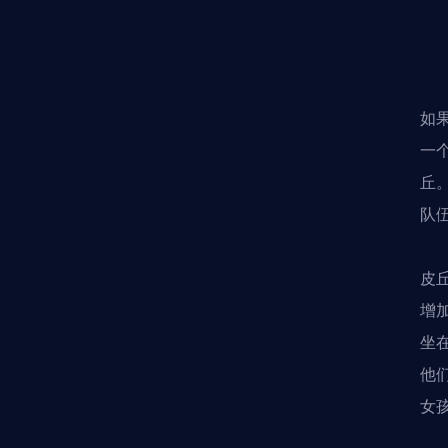
如
一
丘
队
皮
增
坐
他
女