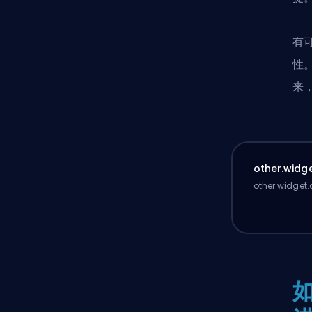
有
性
来
other.widge
other.widget.