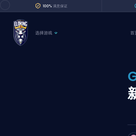
100%
满意保证
选择游戏
首
League of Legends
League 
Marvel Rivals
SERVICES
Valorant
Division Boos
Dota 2
Placements
Counter-Strike
Wins
Overwatch 2
Coaching
Rocket League
Path of Exile 2
Teammate