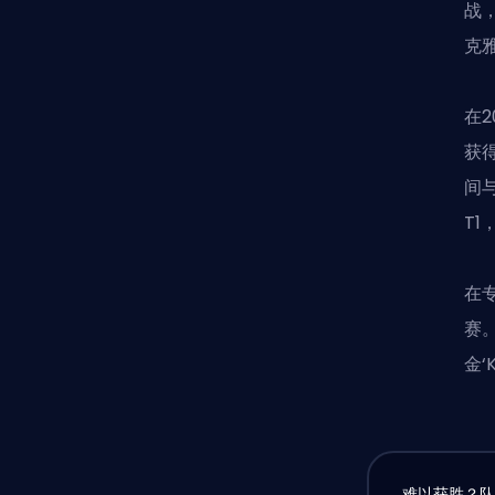
战
克
在2
获
间与
T1
在
赛。
金‘
难以获胜？