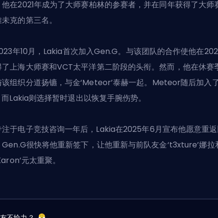
，他在2021年成为了大师赛柏林的参赛者，并在同年获得了大师
雅未克的第三名。
023年10月，Lakia首次加入Gen.G。与该团队的合作使他在20
得了上海大师赛和VCT太平洋第二阶段的头衔。然而，他在休赛
该组织分道扬镳，与金‘Meteor’泰赫一起。Meteor随后加入
，而Lakia则选择暂时退出以恢复手腕伤势。
专注于电子竞技咨询一年后，Lakia在2025年6月宣布他愿意重
Gen.G很快将他重新签下，让他重新与前队友金‘t3xture’娜拉
Karon’元太重聚。
队友不给力？