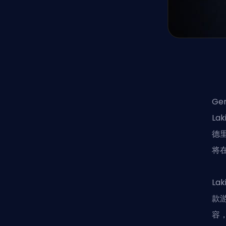
G
L
德
将
La
款游
容