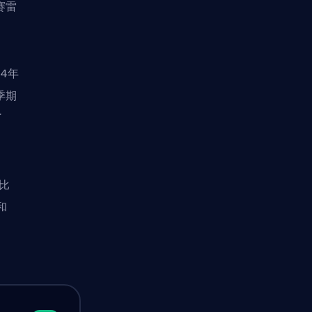
赛雷
24年
季期
了
返比
和