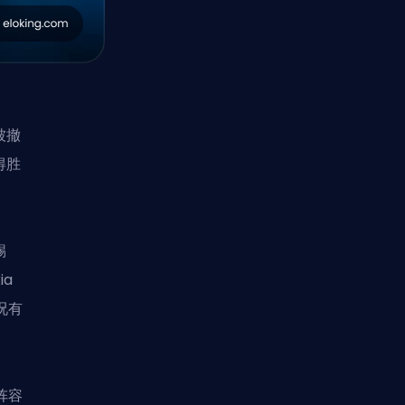
被撤
得胜
踢
a
况有
阵容