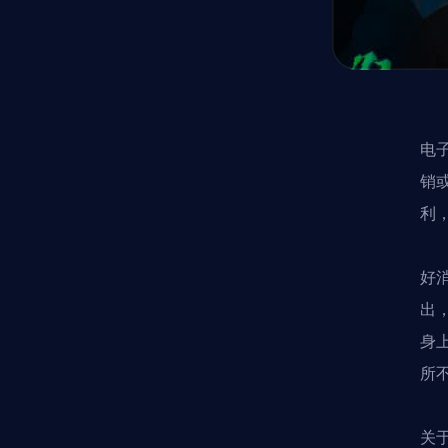
电
销
利
好
出
身
所
关于