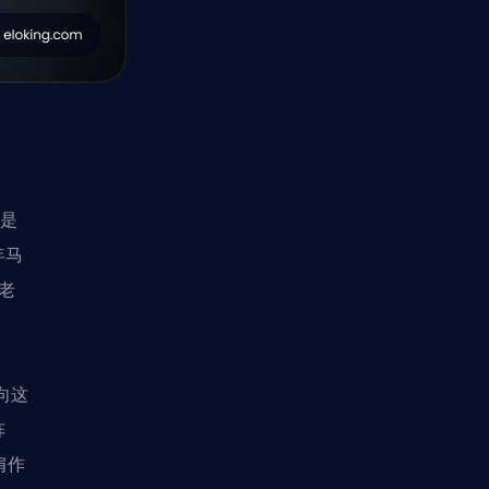
这是
年马
老
转向这
阵
肩作