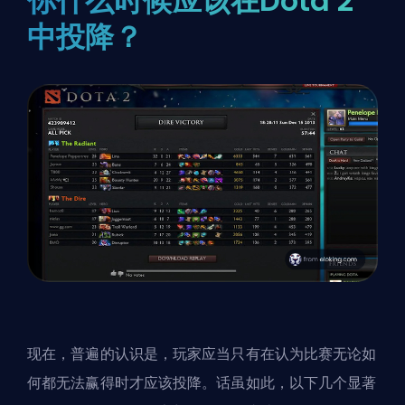
你什么时候应该在Dota 2
中投降？
现在，普遍的认识是，玩家应当只有在认为比赛无论如
何都无法赢得时才应该投降。话虽如此，以下几个显著