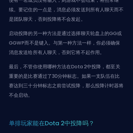
便有一名成员没有输入，则游戏不会结束，将照常继
续。要记住的一点是，消息必须发送到所有人聊天而不
是团队聊天，否则投降将不会发起。
启动投降的另一种方法是通过选择聊天轮盘上的GG或
GGWP而不是键入。与第一种方法一样，你必须确保
消息发送给所有人聊天，否则它将不起作用。
最后，不管你使用哪种方法在Dota 2中投降，都至关
重要的是比赛通过了30分钟标志。如果一支队伍在比
赛达到三十分钟标志之前尝试投降，那么投降计时器将
不会启动。
单排玩家能在Dota 2中投降吗？