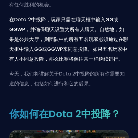
有任何胜利的机会。
在Dota 2中投降，玩家只需在聊天框中输入GG或
GGWP，并确保聊天设置为所有人聊天。自然地，如
果是公共大厅，则团队中的所有五名玩家必须通过在聊
天框中输入GG或GGWP来同意投降。如果五名玩家中
有人不同意投降，那么比赛将像往常一样继续进行。
今天，我们将讲解关于Dota 2中投降的所有你需要知
道的信息，包括如何进行和它的后果。
你如何在Dota 2中投降？