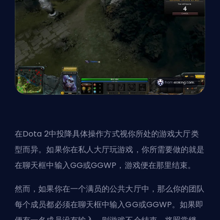
在Dota 2中投降具体操作方式视你所处的游戏大厅类
型而异。如果你在私人大厅玩游戏，你所需要做的就是
在聊天框中输入GG或GGWP，游戏便在那里结束。
然而，如果你在一个满员的公共大厅中，那么你的团队
每个成员都必须在聊天框中输入GG或GGWP。如果即