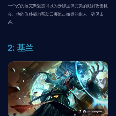
一个好的拉克斯魅惑可以为云娜提供完美的溅射攻击机
会。他的位移能力帮助云娜追击撤退的敌人，确保击
杀。
2: 基兰