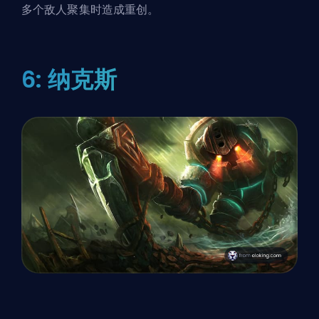
多个敌人聚集时造成重创。
6: 纳克斯