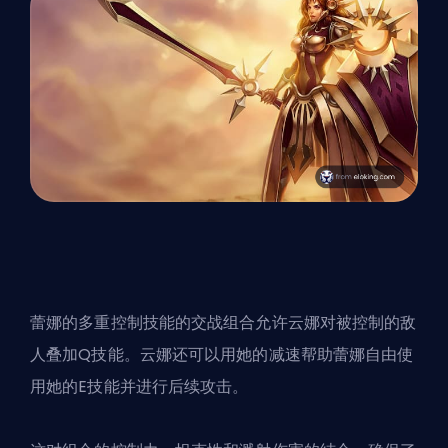
蕾娜的多重
控制技能
的交战组合允许云娜对被控制的敌
人叠加Q技能。云娜还可以用她的减速帮助蕾娜自由使
用她的E技能并进行后续攻击。