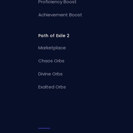
Proficiency Boost
Achievement Boost
Path of Exile 2
Marketplace
Chaos Orbs
Divine Orbs
Exalted Orbs