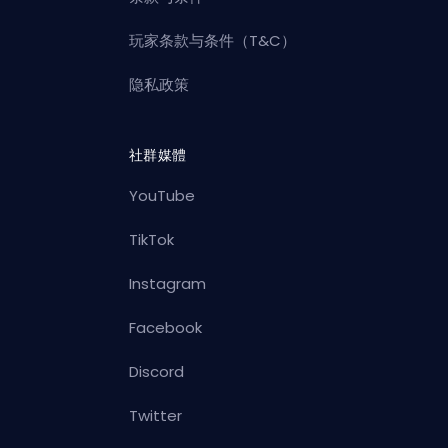
玩家条款与条件（T&C）
隐私政策
社群媒體
YouTube
TikTok
Instagram
Facebook
Discord
Twitter