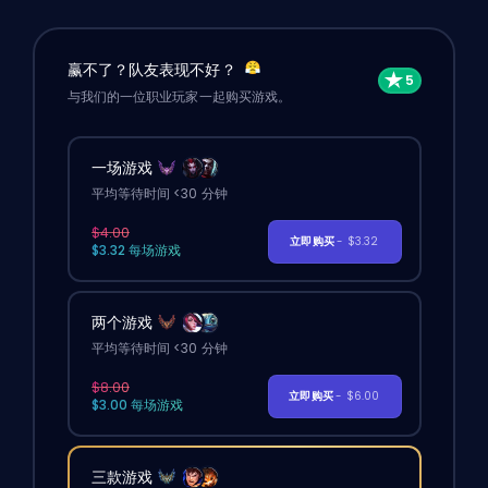
赢不了？队友表现不好？
与我们的一位职业玩家一起购买游戏。
一场游戏
平均等待时间 <30 分钟
$4.00
立即购买
- $3.32
$3.32 每场游戏
两个游戏
平均等待时间 <30 分钟
$8.00
立即购买
- $6.00
$3.00 每场游戏
三款游戏