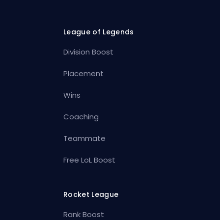
League of Legends
Division Boost
Placement
Wins
Coaching
Teammate
Free LoL Boost
Rocket League
Rank Boost