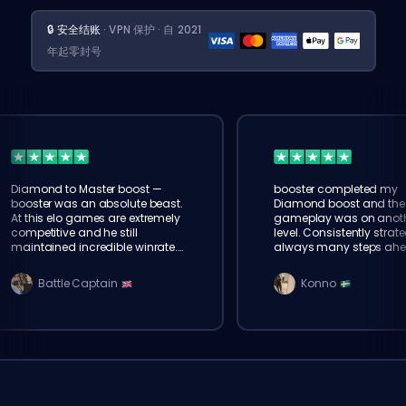
🔒 安全结账
· VPN 保护 · 自 2021
年起零封号
Diamond to Master boost —
booster completed my
booster was an absolute beast.
Diamond boost and the
At this elo games are extremely
gameplay was on anot
competitive and he still
level. Consistently strate
maintained incredible winrate.
always many steps ahe
Truly impressed with eloking
Every match felt control
clean. amazing
Battle Captain
Konno